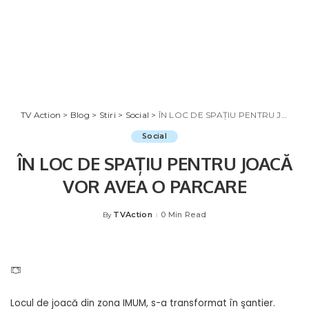
TV Action
>
Blog
>
Stiri
>
Social
>
ÎN LOC DE SPAȚIU PENTRU JOACĂ VOR AVEA O PARCARE
Social
ÎN LOC DE SPAȚIU PENTRU JOACĂ
VOR AVEA O PARCARE
TVAction
0 Min Read
By
Posted
by
Locul de joacă din zona IMUM, s-a transformat în şantier.