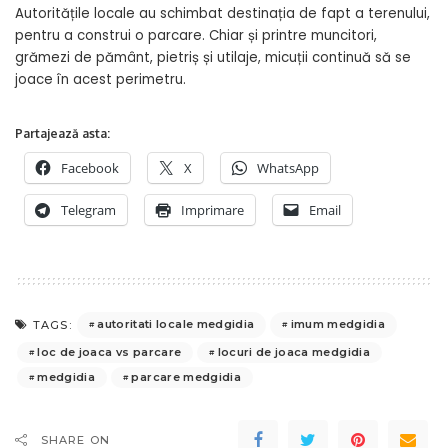
Autoritățile locale au schimbat destinația de fapt a terenului,
pentru a construi o parcare. Chiar și printre muncitori,
grămezi de pământ, pietriș și utilaje, micuții continuă să se
joace în acest perimetru.
Partajează asta:
Facebook
X
WhatsApp
Telegram
Imprimare
Email
autoritati locale medgidia
imum medgidia
TAGS:
loc de joaca vs parcare
locuri de joaca medgidia
medgidia
parcare medgidia
SHARE ON