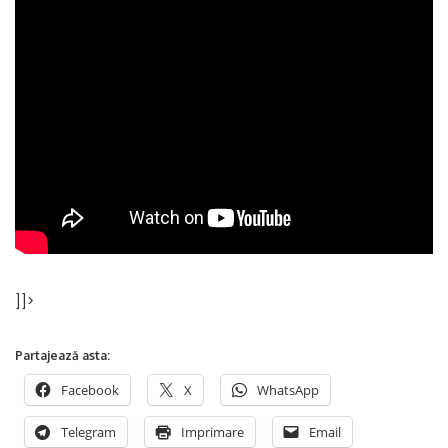
]]>
Partajează asta:
Facebook
X
WhatsApp
Telegram
Imprimare
Email