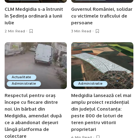
CLM Medgidia s-a întrunit
Guvernul României, solidar
în Ședința ordinară a lunii
cu victimele traficului de
iulie
persoane
2 Min Read
3 Min Read
Actualitate
Administratie
Administratie
Respectul pentru oraș
Medgidia lansează cel mai
începe cu fiecare dintre
amplu proiect rezidențial
noi. Un bărbat din
din județul Constanța:
Medgidia, amendat după
peste 800 de loturi de
ce a abandonat deșeuri
teren pentru viitorii
lângă platforma de
proprietari
colectare
4 Min Read