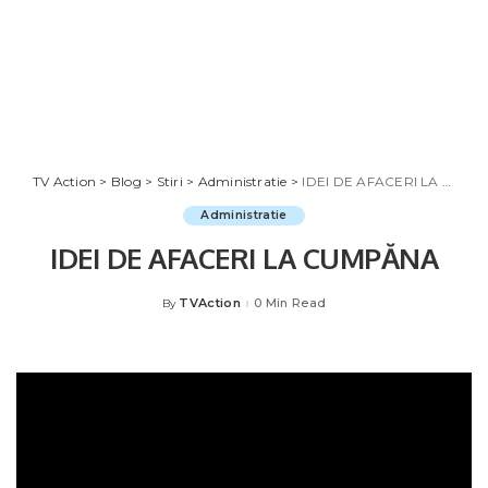
TV Action
>
Blog
>
Stiri
>
Administratie
>
IDEI DE AFACERI LA CUMPĂNA
Administratie
IDEI DE AFACERI LA CUMPĂNA
TVAction
0 Min Read
By
Posted
by