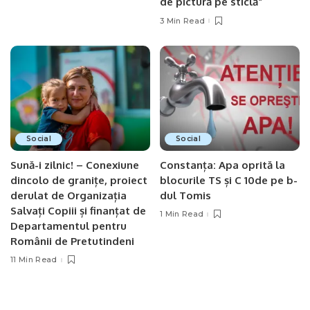
de pictură pe sticlă”
3 Min Read
Social
Social
Sună-i zilnic! – Conexiune
Constanța: Apa oprită la
dincolo de granițe, proiect
blocurile TS și C 10de pe b-
derulat de Organizația
dul Tomis
Salvați Copiii și finanțat de
1 Min Read
Departamentul pentru
Românii de Pretutindeni
11 Min Read