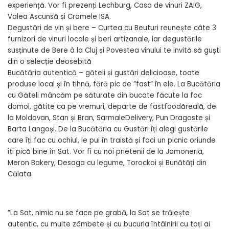
experiență. Vor fi prezenți Lechburg, Casa de vinuri ZAIG,
Valea Ascunsă și Cramele ISA.
Degustări de vin și bere – Curtea cu Beuturi reunește câte 3
furnizori de vinuri locale și beri artizanale, iar degustările
susținute de Bere à la Cluj și Povestea vinului te invită să guști
din o selecție deosebită
Bucătăria autentică – găteli și gustări delicioase, toate
produse local și în tihnă, fără pic de ”fast” în ele. La Bucătăria
cu Găteli mâncăm pe săturate din bucate făcute la foc
domol, gătite ca pe vremuri, departe de fastfoodăreală, de
la Moldovan, Stan și Bran, SarmaleDelivery, Pun Dragoste și
Barta Langoși. De la Bucătăria cu Gustări îți alegi gustările
care îți fac cu ochiul, le pui în traistă și faci un picnic oriunde
îți pică bine în Sat. Vor fi cu noi prietenii de la Jamoneria,
Meron Bakery, Desaga cu legume, Torockoi și Bunătăți din
Călata.
”La Sat, nimic nu se face pe grabă, la Sat se trăiește
autentic, cu multe zâmbete și cu bucuria întâlnirii cu toți ai