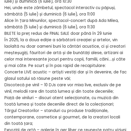
iulie) și duminică (6 iulie), ora 10:30
Hei, unde este zâmbetul, spectacol interactiv cu păpuși,
sâmbătă (5 iulie) și duminică (6 iulie), ora 11:00
Alice în Țara Minunilor, spectacol-concert după Ada Milea,
sâmbătă (5 iulie) și duminică (6 iulie), ora 11:30
BILETE la preț redus de FINAL SALE doar până în 29 Iunie
În 2025, la a doua ediție a sărbătorii creației și artelor, vin
laolaltă nu doar oameni buni la cântări acustice, ci și creatori
meșteșugiți, făuritori de artă și de bunătăți alese, artizani ai
celor mai interesante jocuri pentru copii, familii, câini….și câte
și mai câte. Pe scurt și în pas rapid de recapitulare:
Concerte LIVE acustic – artiști vestiți dar și în devenire, de fac
glasul satului să răsune peste văi;
Discotecă pe vinil – 10 DJs care vor mixa live, exclusiv de pe
vinil, melodii rare din toată lumea și din toate deceniile;
Piață de viniluri – discuri atent selecționate, cu muzică din
toată lumea și toate deceniile direct de la colecționari;
Târgul Creatorilor – standuri cu produse tradiționale,
contemporane, cosmetice și gourmet, de la creatori locali
din toată țara;
Expoziții de artă – galerie în aer liber ce reunește patru viziuni