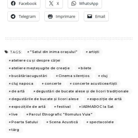
Facebook
X
WhatsApp
Telegram
Imprimare
Email
”Satul din inima orașului”
artiști
TAGS:
ateliere cu și despre căței
ateliere meșteșugite de creație
bilete
bucătăriacugustări
Cinema silențios
cluj
cluj napoca
concerte
concerte acusticeartiști
de artă
degustări de bucate alese și de licori tradiționale
degustările de bucate și licori alese
expoziție de artă
expozițiile de artă
festival
IARMAROC la Sat
live
Parcul Etnografic ”Romulus Vuia”
Poarta Satului
Scena Acustică
spectacolele
târg