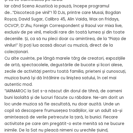
Iar când Scena Acustică ia pauză, începe programul
de…”Discotecă pe vinil”! 10 DJs, printre care Musai, Bogdan
Roșca, David Sugar, Calibro 45, Alin Vaida, Wax on Fridays,
OCVCP, D’Jhu, Foreign Correspondent și Raoul vor mixa live,
exclusiv de pe vinil, melodii rare din toată lumea și din toate
deceniile. Și, ca să nu pleci doar cu amintirea, de la ”Piața de
viniluri” îți poți lua acasă discuri cu muzică, direct de la
colecționari.
Cu alte cuvinte, pe lângă marele târg de creatori, expozițiile
de artă, spectacolele, degustările de bucate și licori alese,
zecile de activități pentru toată familia, prieteni și cunoscuți,
muzica bună își dă întâlnire cu liniștea satului, în cel mai
autentic mod.
”IARMAROC la Sat s-a născut din dorul de tihnă, de oameni
buni laolaltă și de lucruri făcute cu răbdare. Ne-am dorit un
loc unde muzica să fie ascultată, nu doar auzită. Unde un
copil să descopere frumusețea tradițiilor, iar un adult să-și
amintească de verile petrecute la țară, la bunici. Fiecare
activitate pe care am pregătit-o este menită să ne bucure
inimile. De la Sat nu pleacă nimeni cu urechile țiuind,