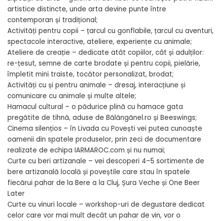
artistice distincte, unde arta devine punte între
contemporan și tradițional;
Activități pentru copii – țarcul cu gonflabile, țarcul cu aventuri,
spectacole interactive, ateliere, experiențe cu animale;
Ateliere de creație – dedicate atât copiilor, cât și adulților:
re-țesut, semne de carte brodate și pentru copii, pielărie,
împletit mini traiste, tocător personalizat, brodat;
Activități cu și pentru animale – dresaj, interacțiune și
comunicare cu animale și multe altele;
Hamacul cultural – o pădurice plină cu hamace gata
pregătite de tihnă, aduse de Bălăngănel.ro și Beeswings;
Cinema silențios – în Livada cu Povești vei putea cunoaște
oamenii din spatele produselor, prin zeci de documentare
realizate de echipa IARMAROC.com și nu numai;
Curte cu beri artizanale – vei descoperi 4–5 sortimente de
bere artizanală locală și poveștile care stau în spatele
fiecărui pahar de la Bere a la Cluj, Șura Veche și One Beer
Later
Curte cu vinuri locale – workshop-uri de degustare dedicat
celor care vor mai mult decât un pahar de vin, vor o