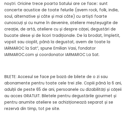
noștri. Oricine trece poarta Satului are ce face:: sunt
concerte acustice de toate felurile (avem rock, folk, indie,
soul, alternative și câte și mai câte) cu artiști foarte
cunoscuți și cu nume în devenire, ateliere meșteșugite de
creație, de artă, ateliere cu și despre căței, degustări de
bucate alese și de licori tradiționale. De la brodat, împletit,
vopsit sau cioplit, până la degustat, avem de toate la
IARMAROC la Sat”, spune Emilian Vasi, fondator
IARMAROC.com și coordonator IARMAROC La Sat.
BILETE: Accesul se face pe bază de bilete de o zi sau
abonamente pentru toate cele trei zile. Copiii până la 6 ani,
adulții de peste 65 de ani, persoanele cu dizabilități și cățeii
au acces GRATUIT. Biletele pentru degustările gourmet și
pentru anumite ateliere se achiziționează separat și se
rezervă din timp, tot pe site.