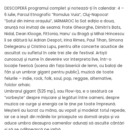
DESCOPERĂ programul complet și notează-ți în calendar: 4 –
6 iulie, Parcul Etnografic ”Romulus Vuia”, Cluj-Napoca!
”Satul din inima orașului”, IARMAROC la Sat ediția a doua,
anunță noi invitați de seamă: Frate Gheorghe, Dimitri’s Bats,
Nidal, Dean Klooge, Fittonia, Hanu’ cu Bragă și Mihai Hrincescu
li se alătură lui Adrian Despot, Irina Rimes, Paul Tihan, Simona
Delegeanu și Cristina Lupu, pentru alte concerte acustice de
ascultat cu sufletul în cele trei zile de festival. Artiști
cunoscuți și nume în devenire vor interpreta live, într-o
locație feerică (scena din fața bisericii de lemn, cu baloți de
fân și un umbrar gigant pentru public), muzică de toate
felurile – indie, rock, folk, soul, pop, reggae, alternative,
folclor arhaic.
Umbrarul gigant (525 mp), sau Flow-ița, e o țesătură ce
”vorbește” despre mișcare și legături între oameni, despre
muzica ce curge și energia ce le ține pe toate împreună.
Meșterii au lucrat cu mâna, au vopsit și modelat totul repede,
iar ce a ieșit din mâinile lor pricepute va domoli arșița și va
aduce umbra deasupra oamenilor adunați să asculte cântări
și să se odihnească pe iarbă.