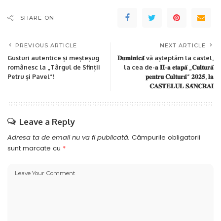
SHARE ON
PREVIOUS ARTICLE
NEXT ARTICLE
Gusturi autentice și meșteșug
𝐃𝐮𝐦𝐢𝐧𝐢𝐜𝐚̆ vă așteptăm la castel,
românesc la „Târgul de Sfinții
la cea de-𝐚 𝐈𝐈-𝐚 𝐞𝐭𝐚𝐩𝐚̆ „𝐂𝐮𝐥𝐭𝐮𝐫𝐚̆
Petru și Pavel”!
𝐩𝐞𝐧𝐭𝐫𝐮 𝐂𝐮𝐥𝐭𝐮𝐫𝐚̆” 𝟐𝟎𝟐𝟓, 𝐥𝐚
𝐂𝐀𝐒𝐓𝐄𝐋𝐔𝐋 𝐒𝐀̂𝐍𝐂𝐑𝐀𝐈
Leave a Reply
Adresa ta de email nu va fi publicată.
Câmpurile obligatorii
sunt marcate cu
*