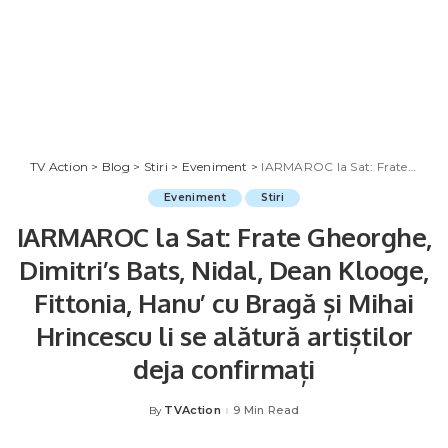
TV Action
>
Blog
>
Stiri
>
Eveniment
>
IARMAROC la Sat: Frate Gheorghe, Dimitri’s Bats, Nidal, Dean Klooge, Fittonia, Hanu’ cu Bragă și Mihai Hrincescu li se alătură artiștilor deja confirmați
Eveniment
Stiri
IARMAROC la Sat: Frate Gheorghe,
Dimitri’s Bats, Nidal, Dean Klooge,
Fittonia, Hanu’ cu Bragă și Mihai
Hrincescu li se alătură artiștilor
deja confirmați
TVAction
9 Min Read
By
Posted
by