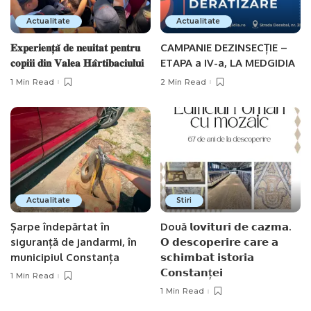
Actualitate
Actualitate
𝐄𝐱𝐩𝐞𝐫𝐢𝐞𝐧𝐭̦𝐚̆ 𝐝𝐞 𝐧𝐞𝐮𝐢𝐭𝐚𝐭 𝐩𝐞𝐧𝐭𝐫𝐮
CAMPANIE DEZINSECȚIE –
𝐜𝐨𝐩𝐢𝐢𝐢 𝐝𝐢𝐧 𝐕𝐚𝐥𝐞𝐚 𝐇𝐚̂𝐫𝐭𝐢𝐛𝐚𝐜𝐢𝐮𝐥𝐮𝐢
ETAPA a IV-a, LA MEDGIDIA
1 Min Read
2 Min Read
Actualitate
Stiri
Șarpe îndepărtat în
Două 𝗹𝗼𝘃𝗶𝘁𝘂𝗿𝗶 𝗱𝗲 𝗰𝗮𝘇𝗺𝗮.
siguranță de jandarmi, în
𝗢 𝗱𝗲𝘀𝗰𝗼𝗽𝗲𝗿𝗶𝗿𝗲 𝗰𝗮𝗿𝗲 𝗮
municipiul Constanța
𝘀𝗰𝗵𝗶𝗺𝗯𝗮𝘁 𝗶𝘀𝘁𝗼𝗿𝗶𝗮
𝗖𝗼𝗻𝘀𝘁𝗮𝗻ț𝗲𝗶
1 Min Read
1 Min Read