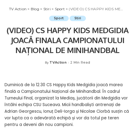
TV Action
>
Blog
>
Stiri
>
Sport
>
(VIDEO) CS HAPPY KIDS MEDGIDIA JOACĂ FINALA CAMPIONATULUI NAȚIONAL DE MINIHANDBAL
Sport
Stiri
(VIDEO) CS HAPPY KIDS MEDGIDIA
JOACĂ FINALA CAMPIONATULUI
NAȚIONAL DE MINIHANDBAL
TVAction
2 Min Read
By
Posted
by
Duminică de la 12.30 CS Happy Kids Medgidia joacă marea
finală a Campionatului Național de Minihandbal. În cadrul
Turneului Final, organizat la Mediaș, jucătorii din Medgidia vor
întâlni echipa CSU Suceava. Micii handbaliști antrenați de
Adrian Georgescu, Ionuț Deli-Iorga și Nicolae Ciorbă susțin că
vor lupta ca o adevărată echipă și vor da totul pe teren
pentru a deveni din nou campioni.