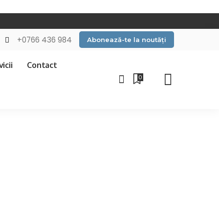
+0766 436 984
Abonează-te la noutăți
icii
Contact
0