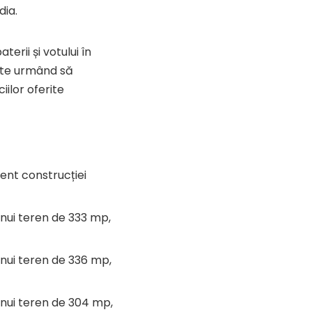
dia.
erii și votului în
tate urmând să
iilor oferite
rent construcției
 unui teren de 333 mp,
 unui teren de 336 mp,
 unui teren de 304 mp,