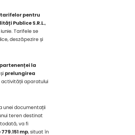
tarifelor pentru
ități Publice S.R.L.
,
iunie. Tarifele se
lice, deszăpezire și
partenenței la
și
prelungirea
activității aparatului
ea unei documentații
unui teren destinat
todată, va fi
 779.151 mp
, situat în