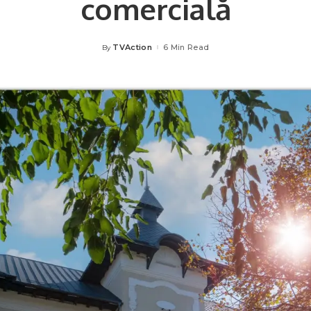
comercială
TVAction
6 Min Read
By
Posted
by