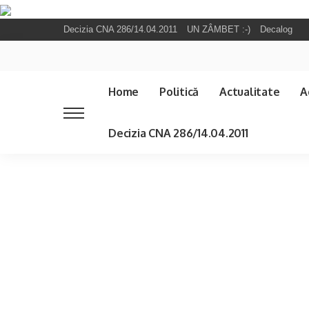
Decizia CNA 286/14.04.2011
UN ZÂMBET :-)
Decalog
Home
Politică
Actualitate
A
Decizia CNA 286/14.04.2011