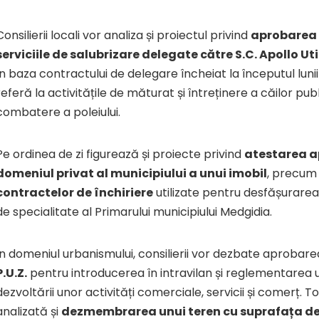
Consilierii locali vor analiza și proiectul privind
aprobarea 
serviciile de salubrizare delegate către S.C. Apollo Util
în baza contractului de delegare încheiat la începutul lunii 
referă la activitățile de măturat și întreținere a căilor pub
combatere a poleiului.
Pe ordinea de zi figurează și proiecte privind
atestarea a
domeniul privat al municipiului a unui imobil
, precum 
contractelor de închiriere
utilizate pentru desfășurarea 
de specialitate al Primarului municipiului Medgidia.
În domeniul urbanismului, consilierii vor dezbate aprobar
P.U.Z.
pentru introducerea în intravilan și reglementarea 
dezvoltării unor activități comerciale, servicii și comerț. To
analizată și
dezmembrarea unui teren cu suprafața de