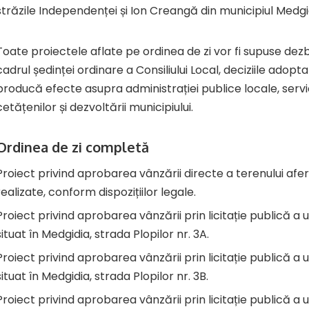
străzile Independenței și Ion Creangă din municipiul Medgi
Toate proiectele aflate pe ordinea de zi vor fi supuse dezbat
cadrul ședinței ordinare a Consiliului Local, deciziile adop
producă efecte asupra administrației publice locale, servic
cetățenilor și dezvoltării municipiului.
Ordinea de zi completă
Proiect privind aprobarea vânzării directe a terenului afe
realizate, conform dispozițiilor legale.
Proiect privind aprobarea vânzării prin licitație publică a
situat în Medgidia, strada Plopilor nr. 3A.
Proiect privind aprobarea vânzării prin licitație publică a
situat în Medgidia, strada Plopilor nr. 3B.
Proiect privind aprobarea vânzării prin licitație publică a