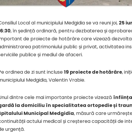
Consiliul Local al municipiului Medgidia se va reuni joi,
25 iu
16:30
, în ședință ordinară, pentru dezbaterea și aprobar
important de proiecte de hotărâre care vizează dezvoltar
administrarea patrimoniului public și privat, activitatea insti
serviciile publice și mediul de afaceri.
Pe ordinea de zi sunt incluse
19 proiecte de hotărâre
, in
municipiului Medgidia, Valentin Vrabie.
Unul dintre cele mai importante proiecte vizează
înființa
gardă la domiciliu în specialitatea ortopedie și tra
Spitalului Municipal Medgidia
, măsură care urmăreșt
continuității actului medical și creșterea capacității de int
de urgență.