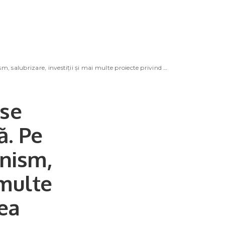
, investiții și mai multe proiecte privind activitatea comercială
 se
ă. Pe
anism,
 multe
tea