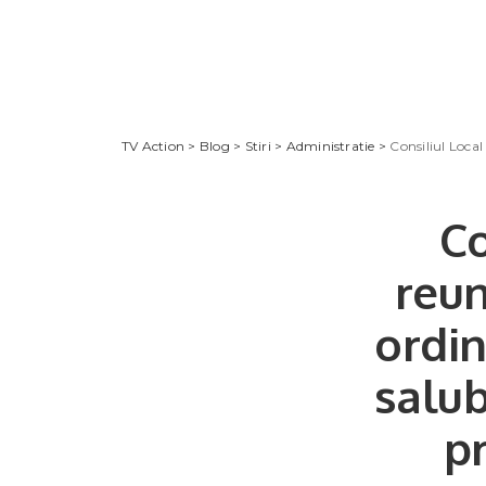
TV Action
>
Blog
>
Stiri
>
Administratie
>
Consiliul Local M
Co
reun
ordin
salub
pr