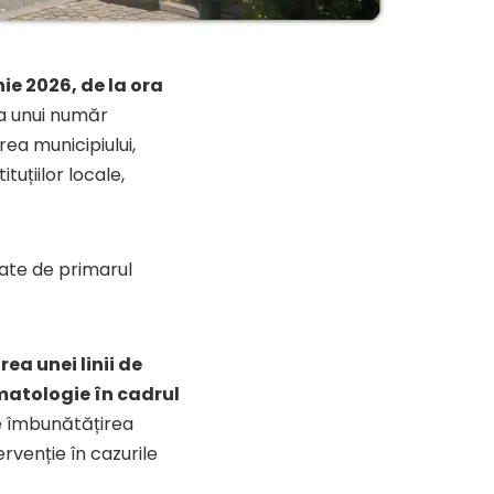
nie 2026, de la ora
ea unui număr
ea municipiului,
tuțiilor locale,
ițiate de primarul
rea unei linii de
umatologie în cadrul
e îmbunătățirea
ervenție în cazurile