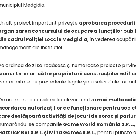
municipiul Medgidia.
Un alt proiect important privește
aprobarea procedurii ș
organizarea concursului de ocupare a funcțiilor pub
din cadrul Poliției Locale Medgidia
, în vederea ocupării
management ale instituției.
Pe ordinea de zi se regăsesc și numeroase proiecte privi
a unor terenuri către proprietarii construcțiilor edif
conformitate cu prevederile legale și cu solicitările formu
De asemenea, consilierii locali vor analiza
mai multe solic
acordarea autorizațiilor de funcționare pentru socie
care desfășoară activități de jocuri de noroc și pariur
numărându-se companiile
Game World România S.R.L., M
Hattrick Bet S.R.L. și Mind Games S.R.L.
, pentru puncte d