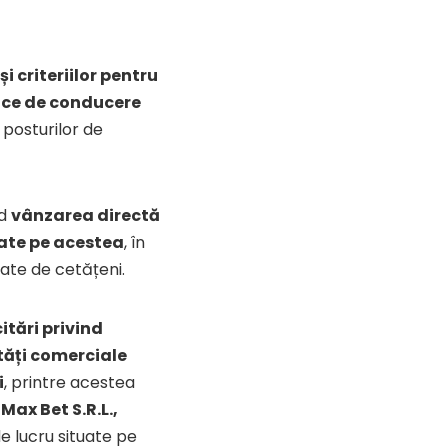
i criteriilor pentru
lice de conducere
 posturilor de
nd
vânzarea directă
icate pe acestea
, în
late de cetățeni.
itări privind
tăți comerciale
i
, printre acestea
ax Bet S.R.L.,
e lucru situate pe