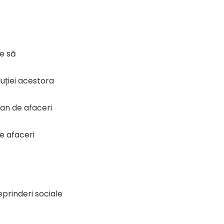
te să
uției acestora
lan de afaceri
e afaceri
eprinderi sociale