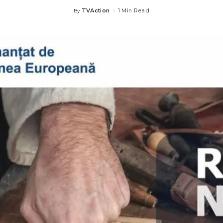
TVAction
1 Min Read
By
Posted
by