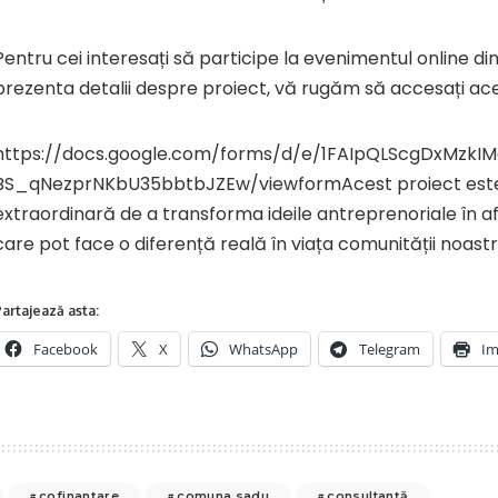
Pentru cei interesați să participe la evenimentul online din
prezenta detalii despre proiect, vă rugăm să accesați ace
https://docs.google.com/forms/d/e/1FAIpQLScgDxMzk
BS_qNezprNKbU35bbtbJZEw/viewformAcest proiect este
extraordinară de a transforma ideile antreprenoriale în af
care pot face o diferență reală în viața comunității noastr
artajează asta:
Facebook
X
WhatsApp
Telegram
Im
cofinanțare
comuna sadu
consultanță