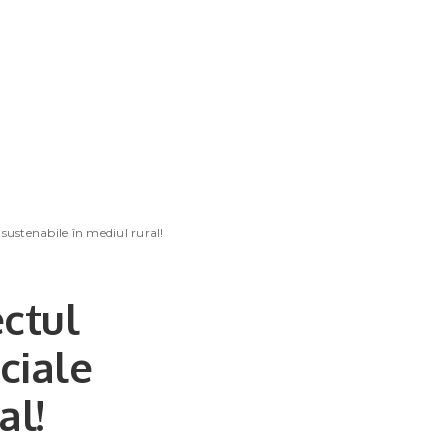
sustenabile în mediul rural!
ctul
ciale
al!