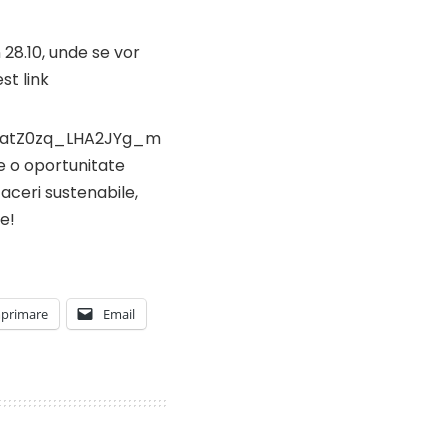
 28.10, unde se vor
st link
IMatZ0zq_LHA2JYg_m
 o oportunitate
aceri sustenabile,
e!
primare
Email