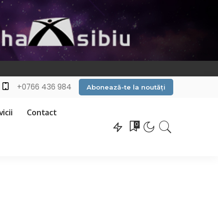
+0766 436 984
Abonează-te la noutăți
icii
Contact
0