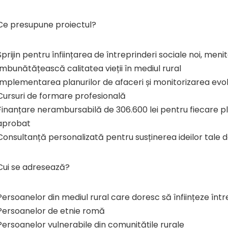
Ce presupune proiectul?
Sprijin pentru înființarea de întreprinderi sociale noi, meni
îmbunătățească calitatea vieții în mediul rural
Implementarea planurilor de afaceri și monitorizarea evol
Cursuri de formare profesională
Finanțare nerambursabilă de 306.600 lei pentru fiecare p
aprobat
Consultanță personalizată pentru susținerea ideilor tale d
Cui se adresează?
Persoanelor din mediul rural care doresc să înființeze într
Persoanelor de etnie romă
Persoanelor vulnerabile din comunitățile rurale