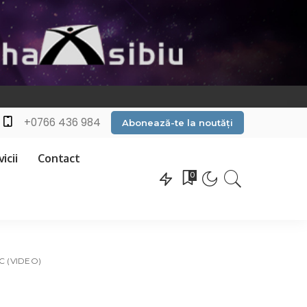
+0766 436 984
Abonează-te la noutăți
icii
Contact
0
C (VIDEO)