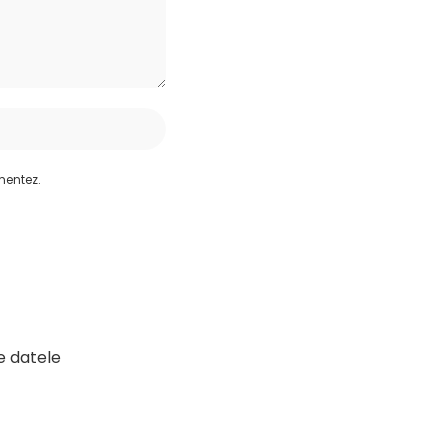
mentez.
e datele