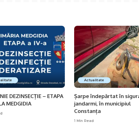
alitate
Actualitate
IE DEZINSECȚIE – ETAPA
Șarpe îndepărtat în sigur
, LA MEDGIDIA
jandarmi, în municipiul
Constanța
ad
1 Min Read