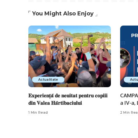
You Might Also Enjoy
Actualitate
Actu
𝐄𝐱𝐩𝐞𝐫𝐢𝐞𝐧𝐭̦𝐚̆ 𝐝𝐞 𝐧𝐞𝐮𝐢𝐭𝐚𝐭 𝐩𝐞𝐧𝐭𝐫𝐮 𝐜𝐨𝐩𝐢𝐢𝐢
CAMPAN
𝐝𝐢𝐧 𝐕𝐚𝐥𝐞𝐚 𝐇𝐚̂𝐫𝐭𝐢𝐛𝐚𝐜𝐢𝐮𝐥𝐮𝐢
a IV-a
1 Min Read
2 Min Re