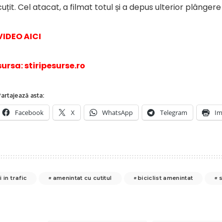
cuțit. Cel atacat, a filmat totul și a depus ulterior plângere l
VIDEO AICI
sursa: stiripesurse.ro
artajează asta:
Facebook
X
WhatsApp
Telegram
Im
 in trafic
amenintat cu cutitul
biciclist amenintat
s