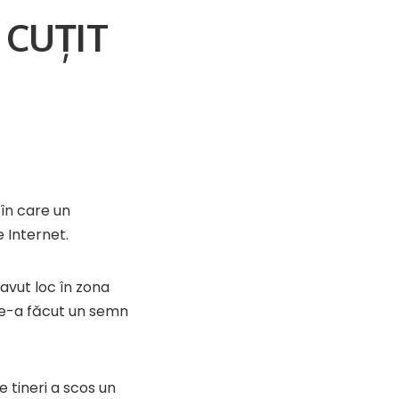
 CUȚIT
 în care un
e Internet.
a avut loc în zona
 le-a făcut un semn
e tineri a scos un