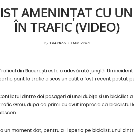
LIST AMENINȚAT CU UN
ÎN TRAFIC (VIDEO)
TVAction
1 Min Read
By
Posted
by
Traficul din București este o adevărată junglă. Un incident
participant la trafic a scos un cuțit a fost recent postat p
Conflictul dintre doi pasageri ai unei dubițe și un bicicilist 
Trafic Greu, după ce primii au avut impresia că biciclistul
obscen.
La un moment dat, pentru a-l speria pe biciclist, unul dintr