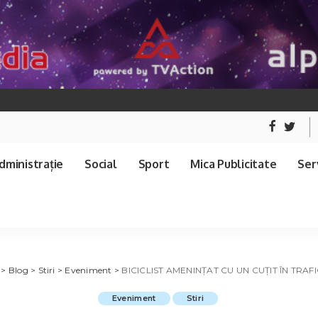
dministrație
Social
Sport
Mica Publicitate
Serv
>
Blog
>
Stiri
>
Eveniment
>
BICICLIST AMENINȚAT CU UN CUȚIT ÎN TRAFI
Eveniment
Stiri