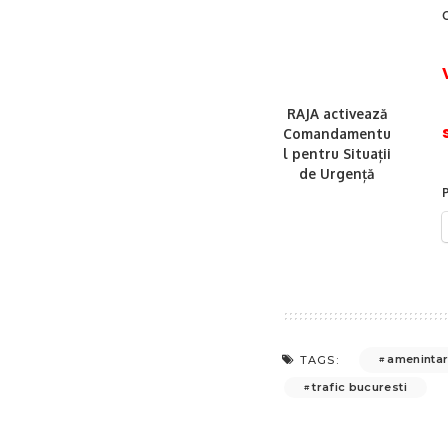
RAJA activează
Comandamentu
l pentru Situații
de Urgență
P
amenintari
TAGS:
trafic bucuresti