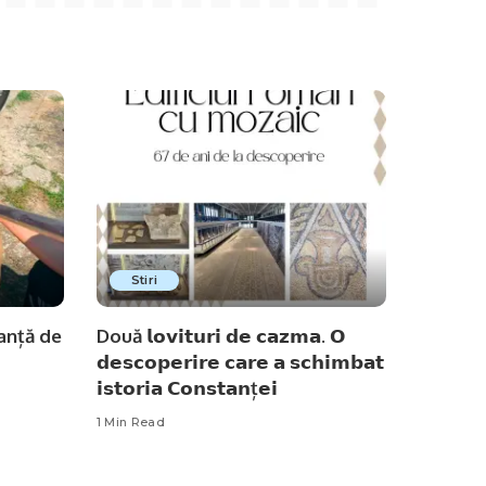
Stiri
anță de
Două 𝗹𝗼𝘃𝗶𝘁𝘂𝗿𝗶 𝗱𝗲 𝗰𝗮𝘇𝗺𝗮. 𝗢
𝗱𝗲𝘀𝗰𝗼𝗽𝗲𝗿𝗶𝗿𝗲 𝗰𝗮𝗿𝗲 𝗮 𝘀𝗰𝗵𝗶𝗺𝗯𝗮𝘁
𝗶𝘀𝘁𝗼𝗿𝗶𝗮 𝗖𝗼𝗻𝘀𝘁𝗮𝗻ț𝗲𝗶
1 Min Read