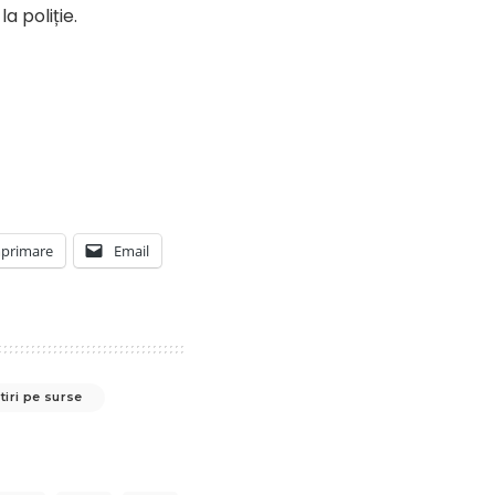
a poliție.
primare
Email
tiri pe surse