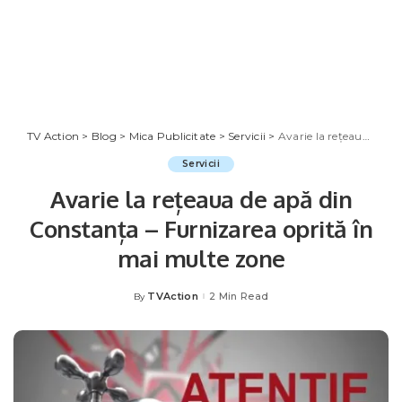
TV Action
>
Blog
>
Mica Publicitate
>
Servicii
>
Avarie la rețeaua de apă din Constanța – Furnizarea oprită în mai multe zone
Servicii
Avarie la rețeaua de apă din
Constanța – Furnizarea oprită în
mai multe zone
TVAction
2 Min Read
By
Posted
by