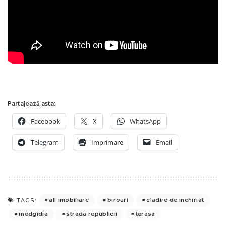
Partajează asta:
Facebook
X
WhatsApp
Telegram
Imprimare
Email
all imobiliare
birouri
cladire de inchiriat
TAGS:
medgidia
strada republicii
terasa