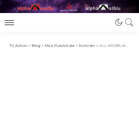
TV Action
>
Blog
>
Mica Publicitate
>
Închirieri
>
ALL IMOBILIARE ÎNCHIRIAZĂ CLĂDIRE PENTRU BIROURI ÎN MEDGIDIA