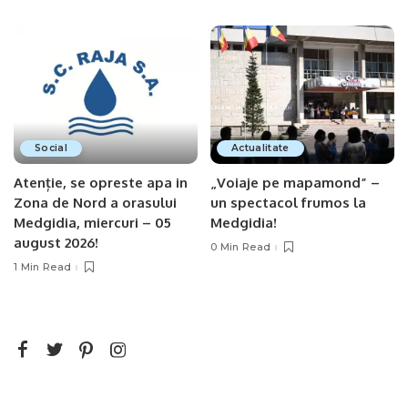
Social
Actualitate
Atenție, se opreste apa in
„Voiaje pe mapamond” –
Zona de Nord a orasului
un spectacol frumos la
Medgidia, miercuri – 05
Medgidia!
august 2026!
0 Min Read
1 Min Read