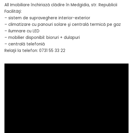
All Imobiliare închiriază clădire în Medgidia, str. Republicii
Facilităţi:
– sistem de supraveghere interior-exterior
– climatizare cu panouri solare şi centrală termică pe gaz
– ilumnare cu LED
– mobilier disponibil: bioruri + dulapuri
– centrală telefoniă
Relaţii la telefon: 0731 55 33 22