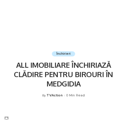
Închirieri
ALL IMOBILIARE ÎNCHIRIAZĂ
CLĂDIRE PENTRU BIROURI ÎN
MEDGIDIA
TVAction
0 Min Read
By
Posted
by