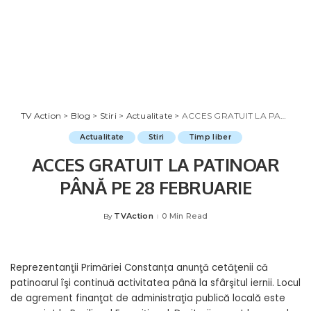
TV Action
>
Blog
>
Stiri
>
Actualitate
>
ACCES GRATUIT LA PATINOAR PÂNĂ PE 28 FEBRUARIE
Actualitate
Stiri
Timp liber
ACCES GRATUIT LA PATINOAR
PÂNĂ PE 28 FEBRUARIE
TVAction
0 Min Read
By
Posted
by
Reprezentanţii Primăriei Constanța anunţă cetăţenii că
patinoarul îşi continuă activitatea până la sfârşitul iernii. Locul
de agrement finanţat de administraţia publică locală este