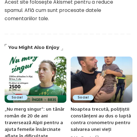
Acest site folosește Akismet pentru a reduce
spamul.
Află cum sunt procesate datele
comentariilor tale
.
You Might Also Enjoy
Social
Social
„Nu merg singur”: un tânăr
Noaptea trecută, polițiștii
român de 20 de ani
constănțeni au dus o luptă
traversează Alpii pentru a
contra cronometru pentru
ajuta femeile însărcinate
salvarea unei vieți
aflate în dificultate