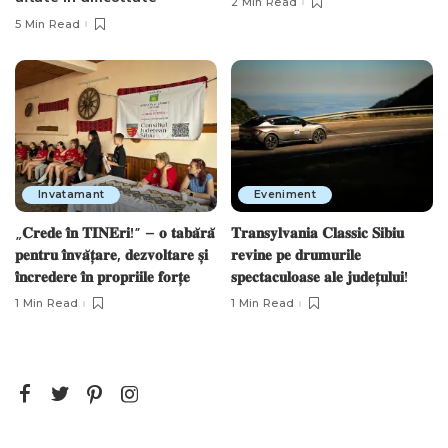
2 Min Read
5 Min Read
Invatamant
Eveniment
„𝐂𝐫𝐞𝐝𝐞 𝐢̂𝐧 𝐓𝐈𝐍𝐄𝐫𝐢!” – 𝐨 𝐭𝐚𝐛𝐚̆𝐫𝐚̆
𝐓𝐫𝐚𝐧𝐬𝐲𝐥𝐯𝐚𝐧𝐢𝐚 𝐂𝐥𝐚𝐬𝐬𝐢𝐜 𝐒𝐢𝐛𝐢𝐮
𝐩𝐞𝐧𝐭𝐫𝐮 𝐢̂𝐧𝐯𝐚̆𝐭̦𝐚𝐫𝐞, 𝐝𝐞𝐳𝐯𝐨𝐥𝐭𝐚𝐫𝐞 𝐬̦𝐢
𝐫𝐞𝐯𝐢𝐧𝐞 𝐩𝐞 𝐝𝐫𝐮𝐦𝐮𝐫𝐢𝐥𝐞
𝐢̂𝐧𝐜𝐫𝐞𝐝𝐞𝐫𝐞 𝐢̂𝐧 𝐩𝐫𝐨𝐩𝐫𝐢𝐢𝐥𝐞 𝐟𝐨𝐫𝐭̦𝐞
𝐬𝐩𝐞𝐜𝐭𝐚𝐜𝐮𝐥𝐨𝐚𝐬𝐞 𝐚𝐥𝐞 𝐣𝐮𝐝𝐞𝐭̦𝐮𝐥𝐮𝐢!
1 Min Read
1 Min Read