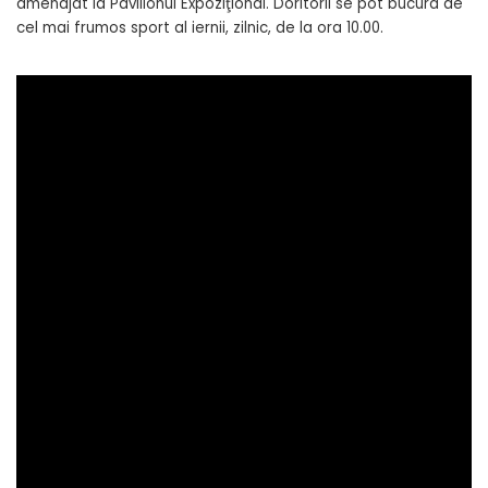
amenajat la Pavilionul Expoziţional. Doritorii se pot bucura de
cel mai frumos sport al iernii, zilnic, de la ora 10.00.