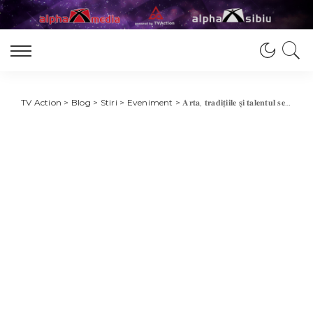
TV Action
>
Blog
>
Stiri
>
Eveniment
>
𝐀𝐫𝐭𝐚, 𝐭𝐫𝐚𝐝𝐢𝐭̦𝐢𝐢𝐥𝐞 𝐬̦𝐢 𝐭𝐚𝐥𝐞𝐧𝐭𝐮𝐥 𝐬𝐞 𝐢̂𝐧𝐭𝐚̂𝐥𝐧𝐞𝐬𝐜 𝐥𝐚 𝐒𝐢𝐛𝐢𝐮!