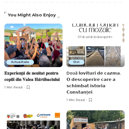
You Might Also Enjoy
Actualitate
Stiri
𝐄𝐱𝐩𝐞𝐫𝐢𝐞𝐧𝐭̦𝐚̆ 𝐝𝐞 𝐧𝐞𝐮𝐢𝐭𝐚𝐭 𝐩𝐞𝐧𝐭𝐫𝐮
Două 𝗹𝗼𝘃𝗶𝘁𝘂𝗿𝗶 𝗱𝗲 𝗰𝗮𝘇𝗺𝗮.
𝐜𝐨𝐩𝐢𝐢𝐢 𝐝𝐢𝐧 𝐕𝐚𝐥𝐞𝐚 𝐇𝐚̂𝐫𝐭𝐢𝐛𝐚𝐜𝐢𝐮𝐥𝐮𝐢
𝗢 𝗱𝗲𝘀𝗰𝗼𝗽𝗲𝗿𝗶𝗿𝗲 𝗰𝗮𝗿𝗲 𝗮
𝘀𝗰𝗵𝗶𝗺𝗯𝗮𝘁 𝗶𝘀𝘁𝗼𝗿𝗶𝗮
1 Min Read
𝗖𝗼𝗻𝘀𝘁𝗮𝗻ț𝗲𝗶
1 Min Read