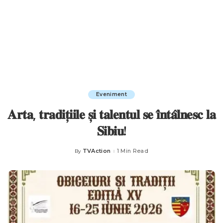
Eveniment
𝐀𝐫𝐭𝐚, 𝐭𝐫𝐚𝐝𝐢𝐭̦𝐢𝐢𝐥𝐞 𝐬̦𝐢 𝐭𝐚𝐥𝐞𝐧𝐭𝐮𝐥 𝐬𝐞 𝐢̂𝐧𝐭𝐚̂𝐥𝐧𝐞𝐬𝐜 𝐥𝐚
𝐒𝐢𝐛𝐢𝐮!
TVAction
1 Min Read
By
Posted
by