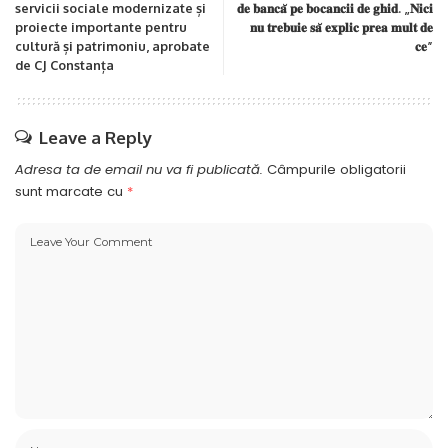
servicii sociale modernizate și
𝐝𝐞 𝐛𝐚𝐧𝐜𝐚̆ 𝐩𝐞 𝐛𝐨𝐜𝐚𝐧𝐜𝐢𝐢 𝐝𝐞 𝐠𝐡𝐢𝐝. „𝐍𝐢𝐜𝐢
proiecte importante pentru
𝐧𝐮 𝐭𝐫𝐞𝐛𝐮𝐢𝐞 𝐬𝐚̆ 𝐞𝐱𝐩𝐥𝐢𝐜 𝐩𝐫𝐞𝐚 𝐦𝐮𝐥𝐭 𝐝𝐞
cultură și patrimoniu, aprobate
𝐜𝐞”
de CJ Constanța
Leave a Reply
Adresa ta de email nu va fi publicată.
Câmpurile obligatorii
sunt marcate cu
*