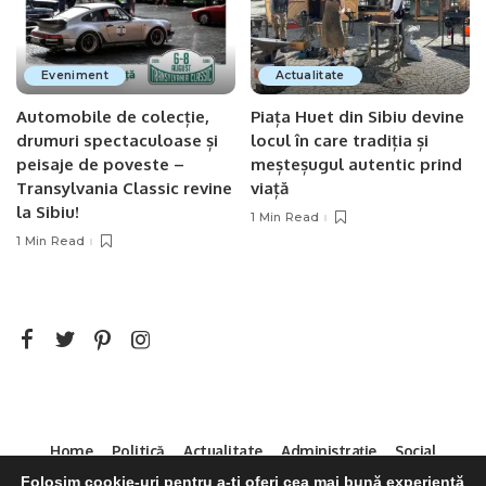
Eveniment
Actualitate
Automobile de colecție,
Piața Huet din Sibiu devine
drumuri spectaculoase și
locul în care tradiția și
peisaje de poveste –
meșteșugul autentic prind
Transylvania Classic revine
viață
la Sibiu!
1 Min Read
1 Min Read
Home
Politică
Actualitate
Administrație
Social
Sport
Mica Publicitate
Servicii
Contact
Folosim cookie-uri pentru a-ți oferi cea mai bună experiență