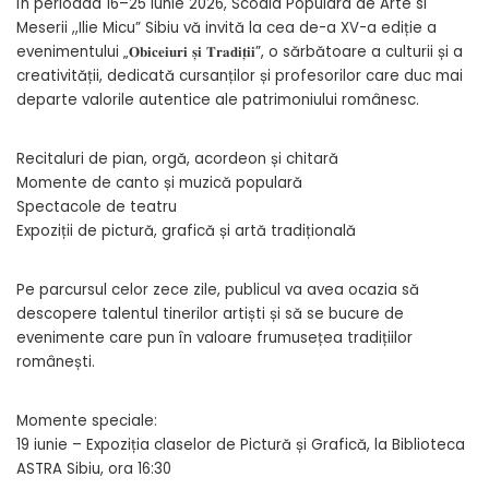
În perioada 16–25 iunie 2026, Scoala Populara de Arte si
Meserii ,,Ilie Micu” Sibiu vă invită la cea de-a XV-a ediție a
evenimentului „𝐎𝐛𝐢𝐜𝐞𝐢𝐮𝐫𝐢 𝐬̦𝐢 𝐓𝐫𝐚𝐝𝐢𝐭̦𝐢𝐢”, o sărbătoare a culturii și a
creativității, dedicată cursanților și profesorilor care duc mai
departe valorile autentice ale patrimoniului românesc.
Recitaluri de pian, orgă, acordeon și chitară
Momente de canto și muzică populară
Spectacole de teatru
Expoziții de pictură, grafică și artă tradițională
Pe parcursul celor zece zile, publicul va avea ocazia să
descopere talentul tinerilor artiști și să se bucure de
evenimente care pun în valoare frumusețea tradițiilor
românești.
Momente speciale:
19 iunie – Expoziția claselor de Pictură și Grafică, la Biblioteca
ASTRA Sibiu, ora 16:30