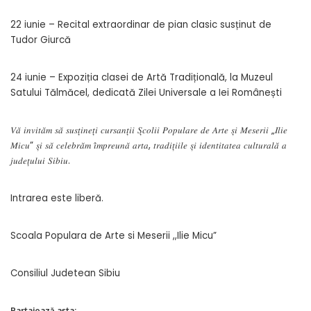
22 iunie – Recital extraordinar de pian clasic susținut de
Tudor Giurcă
24 iunie – Expoziția clasei de Artă Tradițională, la Muzeul
Satului Tălmăcel, dedicată Zilei Universale a Iei Românești
𝑉𝑎̆ 𝑖𝑛𝑣𝑖𝑡𝑎̆𝑚 𝑠𝑎̆ 𝑠𝑢𝑠𝑡̦𝑖𝑛𝑒𝑡̦𝑖 𝑐𝑢𝑟𝑠𝑎𝑛𝑡̦𝑖𝑖 𝑆̦𝑐𝑜𝑙𝑖𝑖 𝑃𝑜𝑝𝑢𝑙𝑎𝑟𝑒 𝑑𝑒 𝐴𝑟𝑡𝑒 𝑠̦𝑖 𝑀𝑒𝑠𝑒𝑟𝑖𝑖 „𝐼𝑙𝑖𝑒
𝑀𝑖𝑐𝑢” 𝑠̦𝑖 𝑠𝑎̆ 𝑐𝑒𝑙𝑒𝑏𝑟𝑎̆𝑚 𝑖̂𝑚𝑝𝑟𝑒𝑢𝑛𝑎̆ 𝑎𝑟𝑡𝑎, 𝑡𝑟𝑎𝑑𝑖𝑡̦𝑖𝑖𝑙𝑒 𝑠̦𝑖 𝑖𝑑𝑒𝑛𝑡𝑖𝑡𝑎𝑡𝑒𝑎 𝑐𝑢𝑙𝑡𝑢𝑟𝑎𝑙𝑎̆ 𝑎
𝑗𝑢𝑑𝑒𝑡̦𝑢𝑙𝑢𝑖 𝑆𝑖𝑏𝑖𝑢.
Intrarea este liberă.
Scoala Populara de Arte si Meserii ,,Ilie Micu”
Consiliul Judetean Sibiu
Partajează asta: