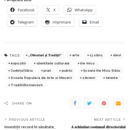
Facebook
X
WhatsApp
Telegram
Imprimare
Email
„𝐎𝐛𝐢𝐜𝐞𝐢𝐮𝐫𝐢 𝐬̦𝐢 𝐓𝐫𝐚𝐝𝐢𝐭̦𝐢𝐢”
arte
cj sibiu
elevi
TAGS:
expozitii
identitate culturala
ilie micu
JudețulSibiu
pian
public
Școala Ilie Micu Sibiu
Scoala Populara de Arte si Meserii
sibienii
talente
TraditiiRomanesti
SHARE ON
PREVIOUS ARTICLE
NEXT ARTICLE
Investiții record în sănătate,
𝐀 𝐬𝐜𝐡𝐢𝐦𝐛𝐚𝐭 𝐜𝐨𝐬𝐭𝐮𝐦𝐮𝐥 𝐝𝐢𝐫𝐞𝐜𝐭𝐨𝐫𝐮𝐥𝐮𝐢