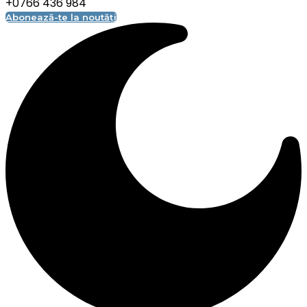
+0766 436 984
Abonează-te la noutăți