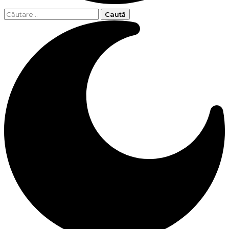
Caută
după: