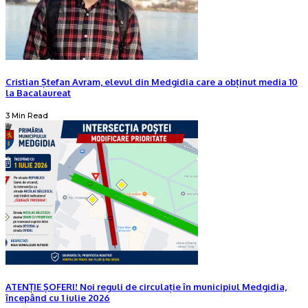
Cristian Ștefan Avram, elevul din Medgidia care a obținut media 10
la Bacalaureat
3 Min Read
ATENȚIE ȘOFERI! Noi reguli de circulație în municipiul Medgidia,
începând cu 1 iulie 2026