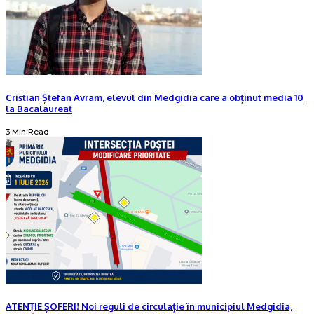
Cristian Ștefan Avram, elevul din Medgidia care a obținut media 10
la Bacalaureat
3 Min Read
ATENȚIE ȘOFERI! Noi reguli de circulație în municipiul Medgidia,