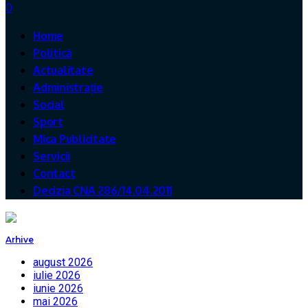
0
Home
Politică
Actualitate
Administrație
Social
Sport
Mica Publicitate
Servicii
Contact
Decizia CNA 286/14.04.2011
Arhive
august 2026
iulie 2026
iunie 2026
mai 2026