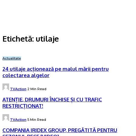
Etichetă:
utilaje
Actualitate
24 utilaje acționează pe malul mării pentru
colectarea algelor
Posted
TVAction
2 Min Read
by
ATENȚIE, DRUMURI ÎNCHISE ȘI CU TRAFIC
RESTRICȚIONAT!
Posted
TVAction
5 Min Read
by
COMPANIA IRIDEX GROUP, PREGĂTITĂ PENTRU