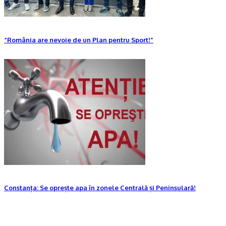
“România are nevoie de un Plan pentru Sport!”
Constanța: Se oprește apa în zonele Centrală și Peninsulară!