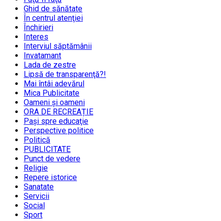
Ghid de sănătate
În centrul atenţiei
Închirieri
Interes
Interviul săptămânii
Invatamant
Lada de zestre
Lipsă de transparenţă?!
Mai întâi adevărul
Mica Publicitate
Oameni şi oameni
ORA DE RECREAȚIE
Paşi spre educaţie
Perspective politice
Politică
PUBLICITATE
Punct de vedere
Religie
Repere istorice
Sanatate
Servicii
Social
Sport