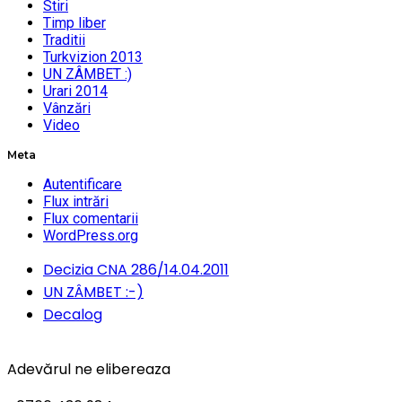
Stiri
Timp liber
Traditii
Turkvizion 2013
UN ZÂMBET :)
Urari 2014
Vânzări
Video
Meta
Autentificare
Flux intrări
Flux comentarii
WordPress.org
Decizia CNA 286/14.04.2011
UN ZÂMBET :-)
Decalog
Adevărul ne elibereaza