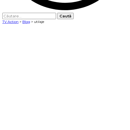
Caută
după:
TV Action
>
Blog
>
utilaje