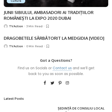
Cultura
JUNII SIBIULUI, AMBASADORI AI TRADIȚIILOR
ROMÂNEȘTI LA EXPO 2020 DUBAI
TVAction
3 Min Read
Posted
by
DRAGOBETELE SĂRBĂTORIT LA MEDGIDIA [VIDEO]
TVAction
0 Min Read
Posted
by
Got a Questions?
Find us on Socials or
Contact us
and we’ll get
back to you as soon as possible.
Latest Posts
ȘEDINȚĂ DE CONSILIU LOCAL