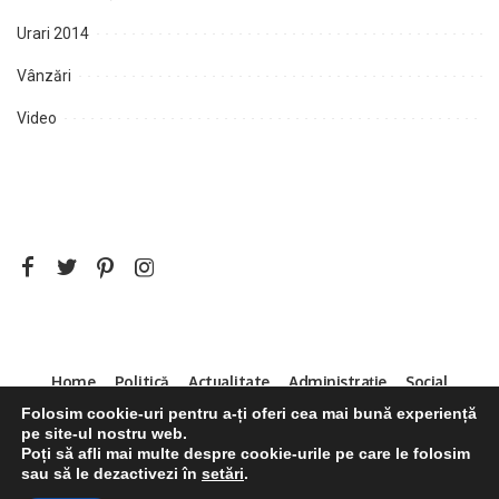
Urari 2014
Vânzări
Video
Home
Politică
Actualitate
Administrație
Social
Sport
Mica Publicitate
Servicii
Contact
Folosim cookie-uri pentru a-ți oferi cea mai bună experiență
pe site-ul nostru web.
Decizia CNA 286/14.04.2011
Poți să afli mai multe despre cookie-urile pe care le folosim
sau să le dezactivezi în
setări
.