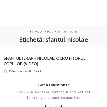
TV Action
>
Blog
>
sfantul nicolae
Etichetă:
sfantul nicolae
SFÂNTUL IERARH NICOLAE, OCROTITORUL
COPIILOR [VIDEO]
TVAction
0 Min Read
Posted
by
Got a Questions?
Find us on Socials or
Contact us
and we’ll get
back to you as soon as possible.