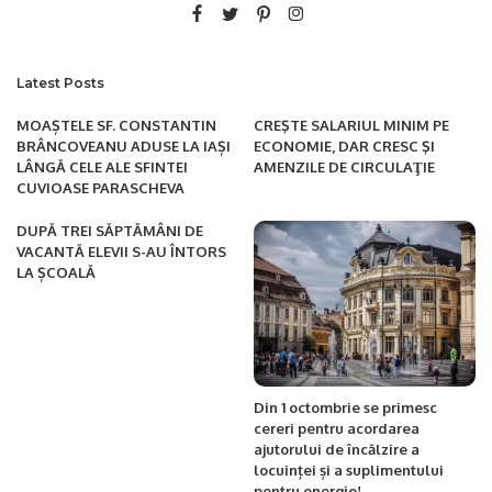
Latest Posts
MOAȘTELE SF. CONSTANTIN
CREŞTE SALARIUL MINIM PE
BRÂNCOVEANU ADUSE LA IAȘI
ECONOMIE, DAR CRESC ŞI
LÂNGĂ CELE ALE SFINTEI
AMENZILE DE CIRCULAŢIE
CUVIOASE PARASCHEVA
DUPĂ TREI SĂPTĂMÂNI DE
VACANTĂ ELEVII S-AU ÎNTORS
LA ȘCOALĂ
Din 1 octombrie se primesc
cereri pentru acordarea
ajutorului de încălzire a
locuinței și a suplimentului
pentru energie!