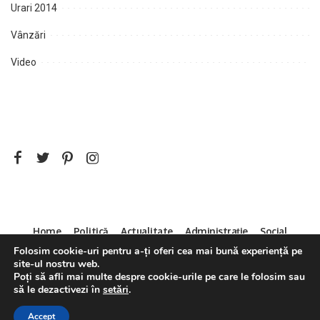
Urari 2014
Vânzări
Video
Home
Politică
Actualitate
Administrație
Social
Folosim cookie-uri pentru a-ți oferi cea mai bună experiență pe
Sport
Mica Publicitate
Servicii
Contact
site-ul nostru web.
Decizia CNA 286/14.04.2011
Poți să afli mai multe despre cookie-urile pe care le folosim sau
să le dezactivezi în
setări
.
Accept