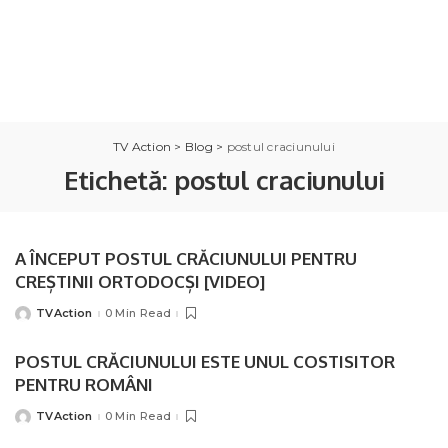
TV Action
>
Blog
>
postul craciunului
Etichetă:
postul craciunului
A ÎNCEPUT POSTUL CRĂCIUNULUI PENTRU
CREȘTINII ORTODOCȘI [VIDEO]
TVAction
0 Min Read
Posted
by
POSTUL CRĂCIUNULUI ESTE UNUL COSTISITOR
PENTRU ROMÂNI
TVAction
0 Min Read
Posted
by