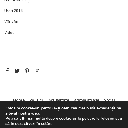
UN ZÂMBET :)
Urari 2014
Vânzări
Video
Home
Politică
Actualitate
Administrație
Social
Folosim cookie-uri pentru a-ți oferi cea mai bună experiență pe
Sport
Mica Publicitate
Servicii
Contact
site-ul nostru web.
Decizia CNA 286/14.04.2011
Poți să afli mai multe despre cookie-urile pe care le folosim sau
să le dezactivezi în
setări
.