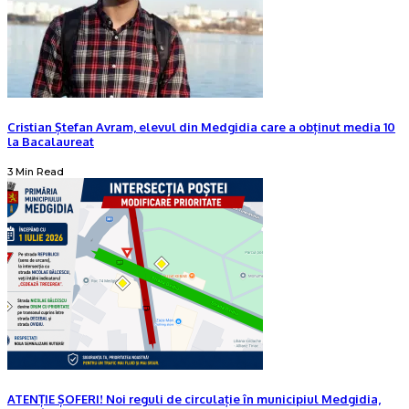
Cristian Ștefan Avram, elevul din Medgidia care a obținut media 10
la Bacalaureat
3 Min Read
ATENȚIE ȘOFERI! Noi reguli de circulație în municipiul Medgidia,