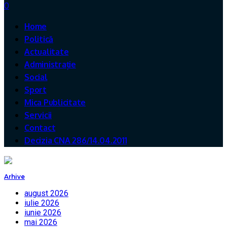
0
Home
Politică
Actualitate
Administrație
Social
Sport
Mica Publicitate
Servicii
Contact
Decizia CNA 286/14.04.2011
Arhive
august 2026
iulie 2026
iunie 2026
mai 2026