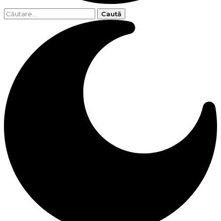
Caută
după: