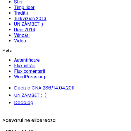
Stiri
Timp liber
Traditii
Turkvizion 2013
UN ZÂMBET :)
Urari 2014
Vânzări
Video
Meta
Autentificare
Flux intrări
Flux comentarii
WordPress.org
Decizia CNA 286/14.04.2011
UN ZÂMBET :-)
Decalog
Adevărul ne elibereaza