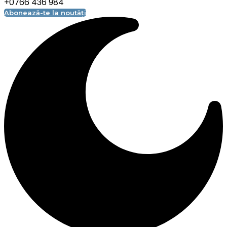
+0766 436 984
Abonează-te la noutăți