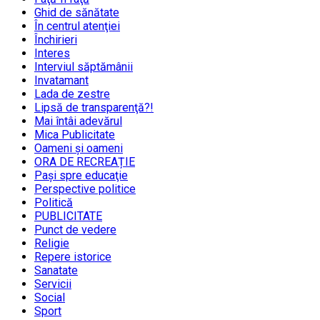
Ghid de sănătate
În centrul atenţiei
Închirieri
Interes
Interviul săptămânii
Invatamant
Lada de zestre
Lipsă de transparenţă?!
Mai întâi adevărul
Mica Publicitate
Oameni şi oameni
ORA DE RECREAȚIE
Paşi spre educaţie
Perspective politice
Politică
PUBLICITATE
Punct de vedere
Religie
Repere istorice
Sanatate
Servicii
Social
Sport