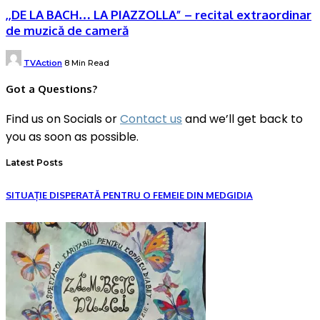
,,DE LA BACH… LA PIAZZOLLA” – recital extraordinar
de muzică de cameră
Posted
TVAction
8 Min Read
by
Got a Questions?
Find us on Socials or
Contact us
and we’ll get back to
you as soon as possible.
Latest Posts
SITUAȚIE DISPERATĂ PENTRU O FEMEIE DIN MEDGIDIA