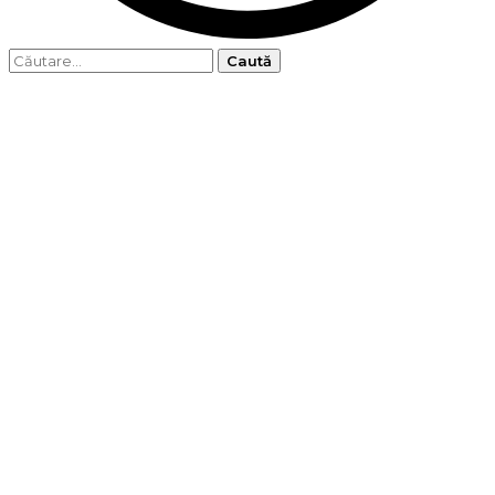
Caută
după: