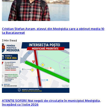
Cristian Ștefan Avram, elevul din Medgidia care a obținut media 10
la Bacalaureat
3 Min Read
ATENȚIE ȘOFERI! Noi reguli de circulație în municipiul Medgidia,
începând cu 1 iulie 2026