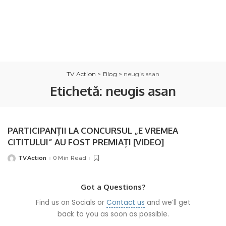
TV Action
>
Blog
>
neugis asan
Etichetă:
neugis asan
PARTICIPANȚII LA CONCURSUL „E VREMEA
CITITULUI” AU FOST PREMIAȚI [VIDEO]
TVAction
0 Min Read
Posted
by
Got a Questions?
Find us on Socials or
Contact us
and we’ll get
back to you as soon as possible.