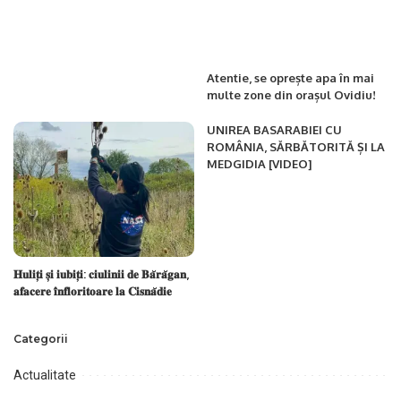
Atentie, se oprește apa în mai
multe zone din orașul Ovidiu!
UNIREA BASARABIEI CU
ROMÂNIA, SĂRBĂTORITĂ ȘI LA
MEDGIDIA [VIDEO]
𝐇𝐮𝐥𝐢𝐭̦𝐢 𝐬̦𝐢 𝐢𝐮𝐛𝐢𝐭̦𝐢: 𝐜𝐢𝐮𝐥𝐢𝐧𝐢𝐢 𝐝𝐞 𝐁𝐚̆𝐫𝐚̆𝐠𝐚𝐧,
𝐚𝐟𝐚𝐜𝐞𝐫𝐞 𝐢̂𝐧𝐟𝐥𝐨𝐫𝐢𝐭𝐨𝐚𝐫𝐞 𝐥𝐚 𝐂𝐢𝐬𝐧𝐚̆𝐝𝐢𝐞
Categorii
Actualitate