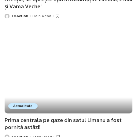
și Vama Veche!
TVAction
1 Min Read
Posted
by
Actualitate
Prima centrala pe gaze din satul Limanu a fost
pornită astăzi!
TVAction
3 Min Read