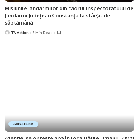
Misiunile jandarmilor din cadrul Inspectoratului de
Jandarmi Judeţean Constanţa la sfârşit de
săptămână
TVAction
3 Min Read
Posted
by
Actualitate
Atenție, se oprește apa în localitățile Limanu, 2 Mai