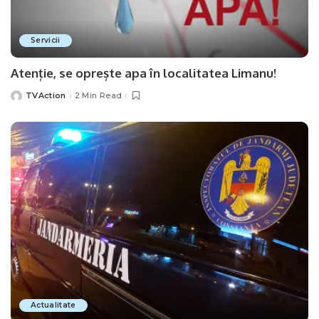
Servicii
Atenție, se oprește apa în localitatea Limanu!
TVAction
2 Min Read
Posted
by
Actualitate