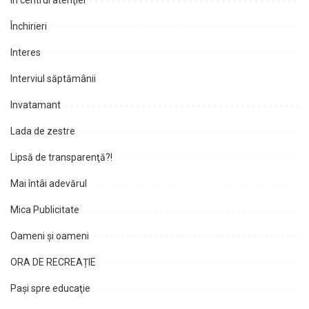
În centrul atenţiei
Închirieri
Interes
Interviul săptămânii
Invatamant
Lada de zestre
Lipsă de transparenţă?!
Mai întâi adevărul
Mica Publicitate
Oameni şi oameni
ORA DE RECREAȚIE
Paşi spre educaţie