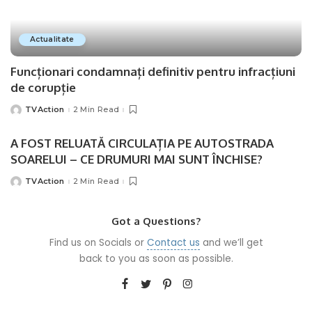
Actualitate
Funcționari condamnați definitiv pentru infracțiuni
de corupție
TVAction
2 Min Read
Posted
by
A FOST RELUATĂ CIRCULAȚIA PE AUTOSTRADA
SOARELUI – CE DRUMURI MAI SUNT ÎNCHISE?
TVAction
2 Min Read
Posted
by
Got a Questions?
Find us on Socials or
Contact us
and we’ll get
back to you as soon as possible.