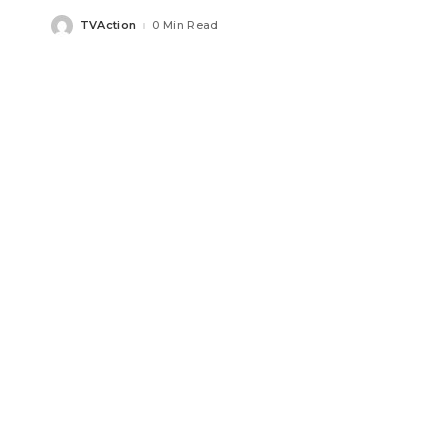
TVAction
0 Min Read
Posted
by