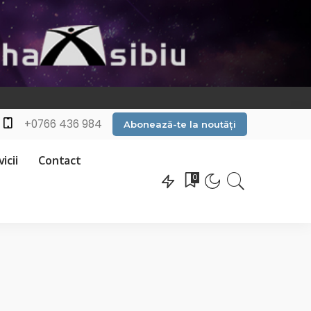
+0766 436 984
Abonează-te la noutăți
icii
Contact
0