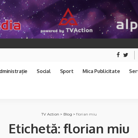
dministrație
Social
Sport
Mica Publicitate
Serv
TV Action
>
Blog
>
florian miu
Etichetă:
florian miu