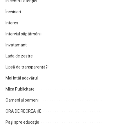
În centrul atenţiei
Închirieri
Interes
Interviul săptămânii
Invatamant
Lada de zestre
Lipsă de transparenţă?!
Mai întâi adevărul
Mica Publicitate
Oameni şi oameni
ORA DE RECREAȚIE
Paşi spre educaţie