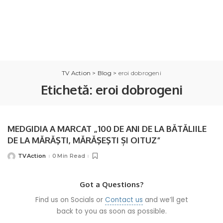
TV Action
>
Blog
>
eroi dobrogeni
Etichetă:
eroi dobrogeni
MEDGIDIA A MARCAT „100 DE ANI DE LA BĂTĂLIILE
DE LA MĂRĂŞTI, MĂRĂŞEŞTI ȘI OITUZ”
TVAction
0 Min Read
Posted
by
Got a Questions?
Find us on Socials or
Contact us
and we’ll get
back to you as soon as possible.