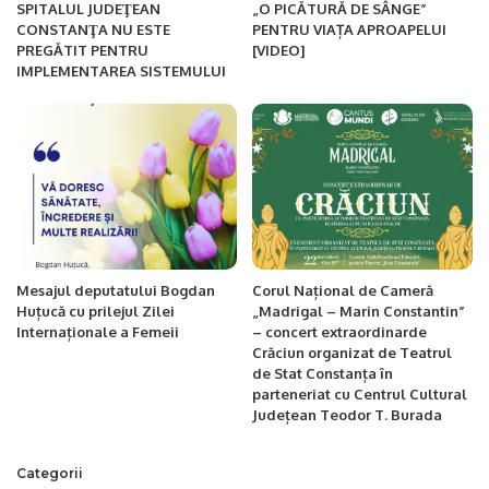
SPITALUL JUDEŢEAN
„O PICĂTURĂ DE SÂNGE”
CONSTANŢA NU ESTE
PENTRU VIAȚA APROAPELUI
PREGĂTIT PENTRU
[VIDEO]
IMPLEMENTAREA SISTEMULUI
Mesajul deputatului Bogdan
Corul Național de Cameră
Huțucă cu prilejul Zilei
„Madrigal – Marin Constantin”
Internaționale a Femeii
– concert extraordinarde
Crăciun organizat de Teatrul
de Stat Constanța în
parteneriat cu Centrul Cultural
Județean Teodor T. Burada
Categorii