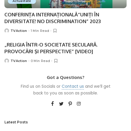
Actualitate
CONFERINȚA INTERNAȚIONALĂ“UNIȚI ÎN
DIVERSITATE! NO DISCRIMINATION” 2023
TVAction
1 Min Read
Posted
by
„RELIGIA ÎNTR-O SOCIETATE SECULARĂ.
PROVOCĂRI ŞI PERSPECTIVE” [VIDEO]
TVAction
0 Min Read
Posted
by
Got a Questions?
Find us on Socials or
Contact us
and we’ll get
back to you as soon as possible.
Latest Posts