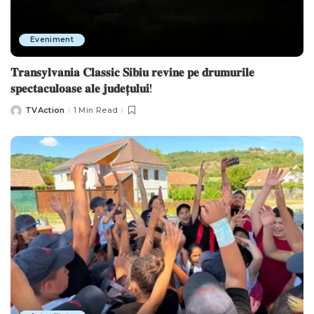
Eveniment
𝐓𝐫𝐚𝐧𝐬𝐲𝐥𝐯𝐚𝐧𝐢𝐚 𝐂𝐥𝐚𝐬𝐬𝐢𝐜 𝐒𝐢𝐛𝐢𝐮 𝐫𝐞𝐯𝐢𝐧𝐞 𝐩𝐞 𝐝𝐫𝐮𝐦𝐮𝐫𝐢𝐥𝐞
𝐬𝐩𝐞𝐜𝐭𝐚𝐜𝐮𝐥𝐨𝐚𝐬𝐞 𝐚𝐥𝐞 𝐣𝐮𝐝𝐞𝐭̦𝐮𝐥𝐮𝐢!
TVAction
1 Min Read
Posted
by