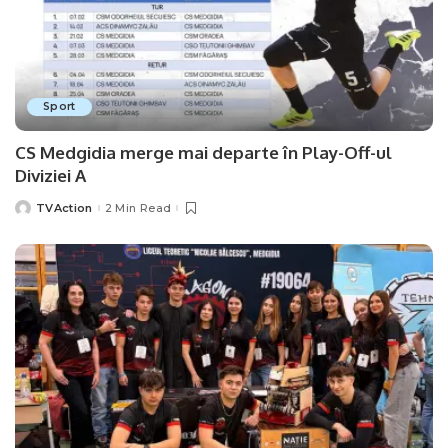
Sport
CS Medgidia merge mai departe în Play-Off-ul
Diviziei A
TVAction
2 Min Read
Posted
by