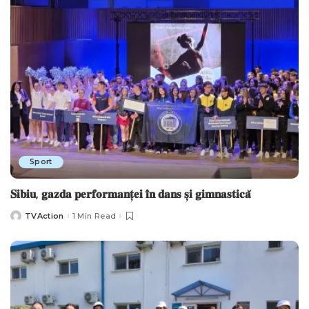
Sport
𝐒𝐢𝐛𝐢𝐮, 𝐠𝐚𝐳𝐝𝐚 𝐩𝐞𝐫𝐟𝐨𝐫𝐦𝐚𝐧𝐭̦𝐞𝐢 𝐢̂𝐧 𝐝𝐚𝐧𝐬 𝐬̦𝐢 𝐠𝐢𝐦𝐧𝐚𝐬𝐭𝐢𝐜𝐚̆
TVAction
1 Min Read
Posted
by