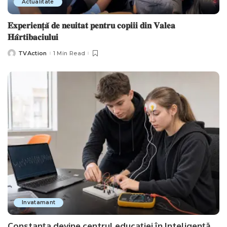
Actualitate
𝐄𝐱𝐩𝐞𝐫𝐢𝐞𝐧𝐭̦𝐚̆ 𝐝𝐞 𝐧𝐞𝐮𝐢𝐭𝐚𝐭 𝐩𝐞𝐧𝐭𝐫𝐮 𝐜𝐨𝐩𝐢𝐢𝐢 𝐝𝐢𝐧 𝐕𝐚𝐥𝐞𝐚
𝐇𝐚̂𝐫𝐭𝐢𝐛𝐚𝐜𝐢𝐮𝐥𝐮𝐢
TVAction
1 Min Read
Posted
by
Invatamant
Constanța devine centrul educației în Inteligență