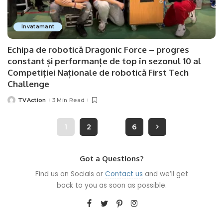
Invatamant
Echipa de robotică Dragonic Force – progres
constant și performanțe de top în sezonul 10 al
Competiției Naționale de robotică First Tech
Challenge
TVAction
3 Min Read
Posted
by
1
2
…
6
Got a Questions?
Find us on Socials or
Contact us
and we’ll get
back to you as soon as possible.