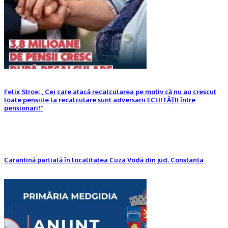
Felix Stroe: „Cei care atacă recalcularea pe motiv că nu au crescut
toate pensiile la recalculare sunt adversarii ECHITĂȚII între
pensionari!”
Carantină parțială în localitatea Cuza Vodă din jud. Constanța