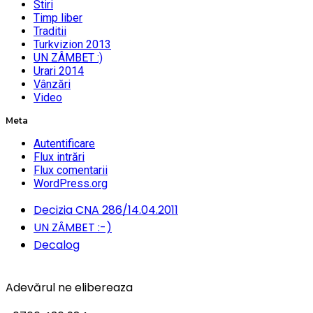
Stiri
Timp liber
Traditii
Turkvizion 2013
UN ZÂMBET :)
Urari 2014
Vânzări
Video
Meta
Autentificare
Flux intrări
Flux comentarii
WordPress.org
Decizia CNA 286/14.04.2011
UN ZÂMBET :-)
Decalog
Adevărul ne elibereaza