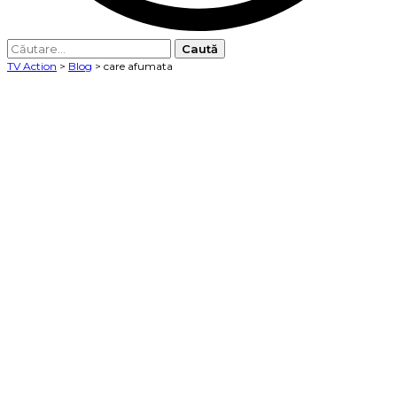
Caută
după:
TV Action
>
Blog
>
care afumata