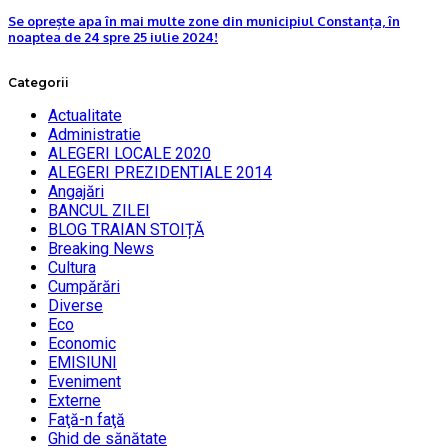
Se oprește apa în mai multe zone din municipiul Constanța, în
noaptea de 24 spre 25 iulie 2024!
Categorii
Actualitate
Administratie
ALEGERI LOCALE 2020
ALEGERI PREZIDENTIALE 2014
Angajări
BANCUL ZILEI
BLOG TRAIAN STOIȚĂ
Breaking News
Cultura
Cumpărări
Diverse
Eco
Economic
EMISIUNI
Eveniment
Externe
Faţă-n faţă
Ghid de sănătate