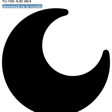
+0766 436 984
Abonează-te la noutăți