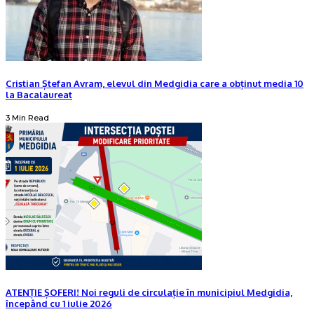
Cristian Ștefan Avram, elevul din Medgidia care a obținut media 10
la Bacalaureat
3 Min Read
ATENȚIE ȘOFERI! Noi reguli de circulație în municipiul Medgidia,
începând cu 1 iulie 2026