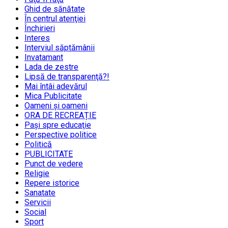
Ghid de sănătate
În centrul atenţiei
Închirieri
Interes
Interviul săptămânii
Invatamant
Lada de zestre
Lipsă de transparenţă?!
Mai întâi adevărul
Mica Publicitate
Oameni şi oameni
ORA DE RECREAȚIE
Paşi spre educaţie
Perspective politice
Politică
PUBLICITATE
Punct de vedere
Religie
Repere istorice
Sanatate
Servicii
Social
Sport