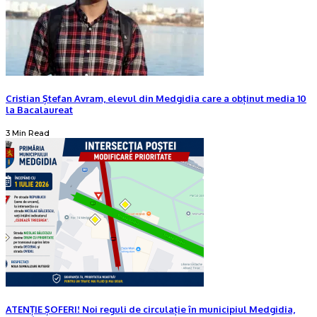
Cristian Ștefan Avram, elevul din Medgidia care a obținut media 10
la Bacalaureat
3 Min Read
ATENȚIE ȘOFERI! Noi reguli de circulație în municipiul Medgidia,