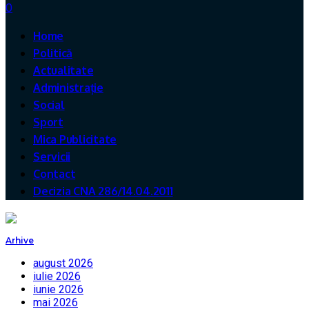
0
Home
Politică
Actualitate
Administrație
Social
Sport
Mica Publicitate
Servicii
Contact
Decizia CNA 286/14.04.2011
Arhive
august 2026
iulie 2026
iunie 2026
mai 2026