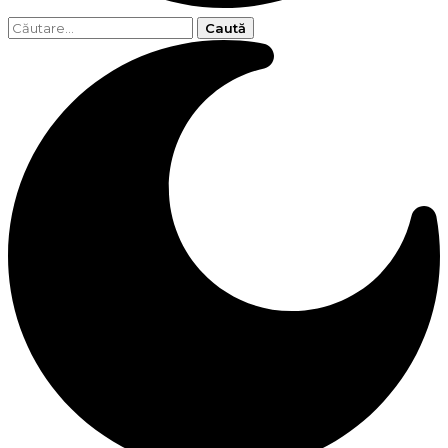
Caută
după: