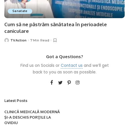
Sanatate
Cum să ne păstrăm sănătatea în perioadele
caniculare
TVAction
7 Min Read
Posted
by
Got a Questions?
Find us on Socials or
Contact us
and we’ll get
back to you as soon as possible.
Latest Posts
CLINICĂ MEDICALĂ MODERNĂ
ŞI-A DESCHIS PORŢILE LA
OVIDIU