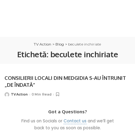
TV Action
>
Blog
>
beculete inchiriate
Etichetă:
beculete inchiriate
CONSILIERII LOCALI DIN MEDGIDIA S-AU ÎNTRUNIT
„DE ÎNDATĂ”
TVAction
0 Min Read
Posted
by
Got a Questions?
Find us on Socials or
Contact us
and we’ll get
back to you as soon as possible.