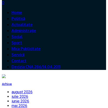
0
Home
Politică
Actualitate
Administrație
Social
Sport
Mica Publicitate
Servicii
Contact
Decizia CNA 286/14.04.2011
Arhive
august 2026
iulie 2026
iunie 2026
mai 2026