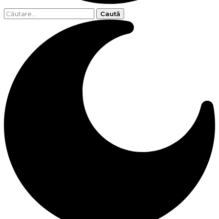
Caută
după: