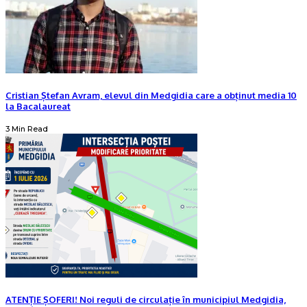
Cristian Ștefan Avram, elevul din Medgidia care a obținut media 10
la Bacalaureat
3 Min Read
ATENȚIE ȘOFERI! Noi reguli de circulație în municipiul Medgidia,