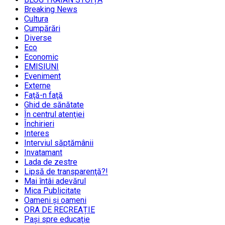
Breaking News
Cultura
Cumpărări
Diverse
Eco
Economic
EMISIUNI
Eveniment
Externe
Faţă-n faţă
Ghid de sănătate
În centrul atenţiei
Închirieri
Interes
Interviul săptămânii
Invatamant
Lada de zestre
Lipsă de transparenţă?!
Mai întâi adevărul
Mica Publicitate
Oameni şi oameni
ORA DE RECREAȚIE
Paşi spre educaţie