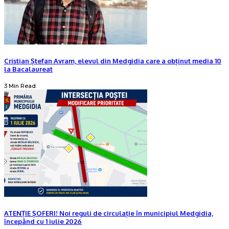
Cristian Ștefan Avram, elevul din Medgidia care a obținut media 10
la Bacalaureat
3 Min Read
ATENȚIE ȘOFERI! Noi reguli de circulație în municipiul Medgidia,
începând cu 1 iulie 2026