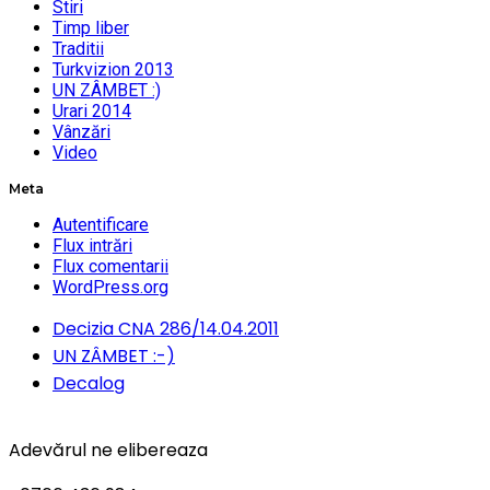
Stiri
Timp liber
Traditii
Turkvizion 2013
UN ZÂMBET :)
Urari 2014
Vânzări
Video
Meta
Autentificare
Flux intrări
Flux comentarii
WordPress.org
Decizia CNA 286/14.04.2011
UN ZÂMBET :-)
Decalog
Adevărul ne elibereaza