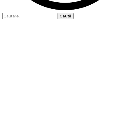
Caută
după: