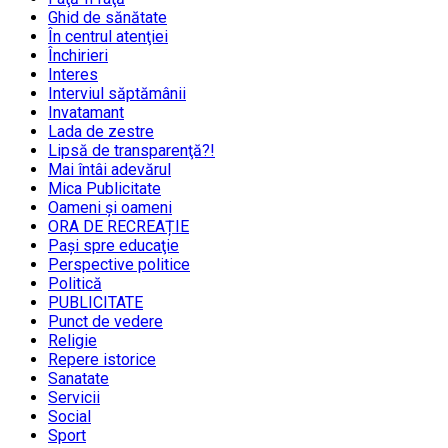
Ghid de sănătate
În centrul atenţiei
Închirieri
Interes
Interviul săptămânii
Invatamant
Lada de zestre
Lipsă de transparenţă?!
Mai întâi adevărul
Mica Publicitate
Oameni şi oameni
ORA DE RECREAȚIE
Paşi spre educaţie
Perspective politice
Politică
PUBLICITATE
Punct de vedere
Religie
Repere istorice
Sanatate
Servicii
Social
Sport