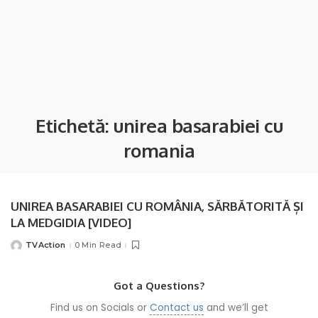
Etichetă:
unirea basarabiei cu
romania
UNIREA BASARABIEI CU ROMÂNIA, SĂRBĂTORITĂ ȘI
LA MEDGIDIA [VIDEO]
TVAction
0 Min Read
Posted
by
Got a Questions?
Find us on Socials or
Contact us
and we’ll get