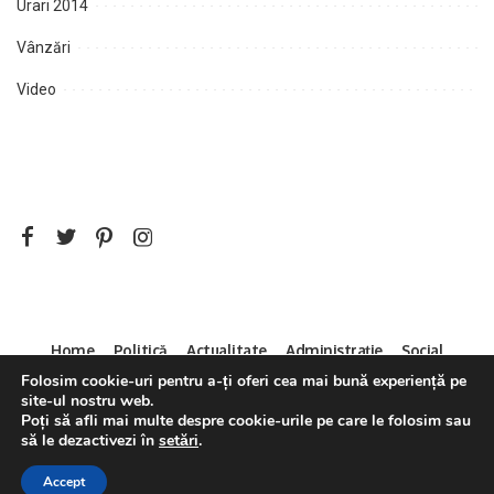
Urari 2014
Vânzări
Video
Home
Politică
Actualitate
Administrație
Social
Folosim cookie-uri pentru a-ți oferi cea mai bună experiență pe
Sport
Mica Publicitate
Servicii
Contact
site-ul nostru web.
Decizia CNA 286/14.04.2011
Poți să afli mai multe despre cookie-urile pe care le folosim sau
să le dezactivezi în
setări
.
Accept
©2021 Pixwell made with Love, powered by ThemeRuby.