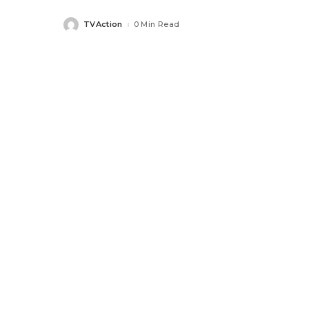
TVAction
0 Min Read
Posted
by