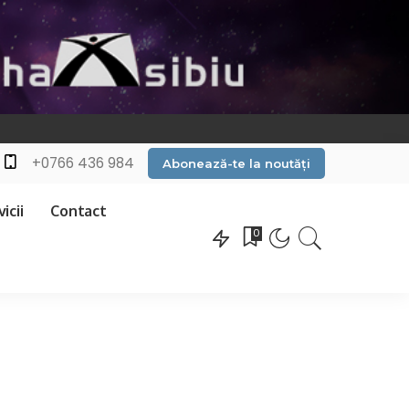
+0766 436 984
Abonează-te la noutăți
icii
Contact
0