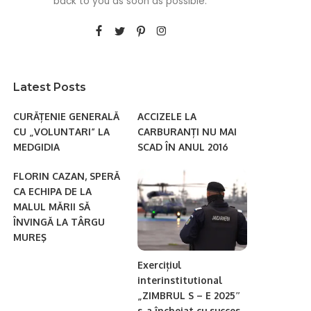
back to you as soon as possible.
Latest Posts
CURĂȚENIE GENERALĂ
ACCIZELE LA
CU „VOLUNTARI” LA
CARBURANȚI NU MAI
MEDGIDIA
SCAD ÎN ANUL 2016
FLORIN CAZAN, SPERĂ
CA ECHIPA DE LA
MALUL MĂRII SĂ
ÎNVINGĂ LA TÂRGU
MUREŞ
Exercițiul
interinstitutional
„ZIMBRUL S – E 2025″
s-a încheiat cu succes