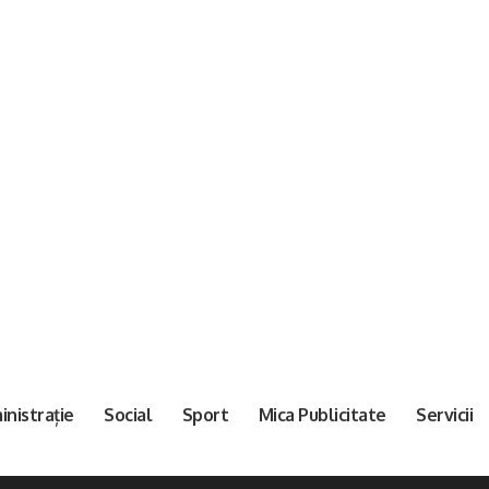
nistrație
Social
Sport
Mica Publicitate
Servicii