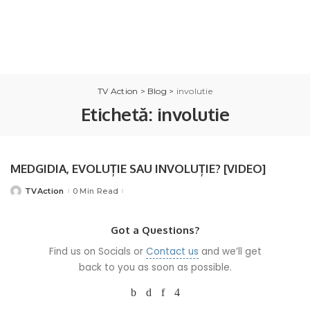
TV Action
>
Blog
>
involutie
Etichetă:
involutie
MEDGIDIA, EVOLUȚIE SAU INVOLUȚIE? [VIDEO]
TVAction
0 Min Read
Posted
by
Got a Questions?
Find us on Socials or
Contact us
and we’ll get
back to you as soon as possible.