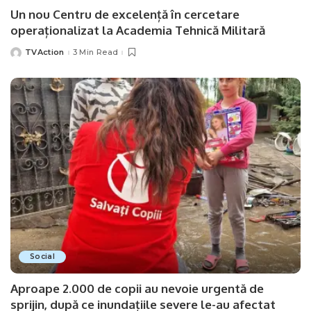
Un nou Centru de excelență în cercetare
operaționalizat la Academia Tehnică Militară
TVAction
3 Min Read
Posted
by
Social
Aproape 2.000 de copii au nevoie urgentă de
sprijin, după ce inundațiile severe le-au afectat