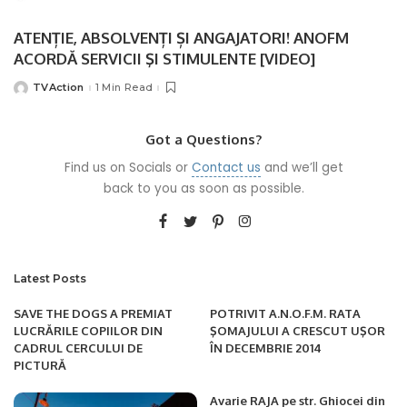
by
ATENȚIE, ABSOLVENȚI ȘI ANGAJATORI! ANOFM
ACORDĂ SERVICII ŞI STIMULENTE [VIDEO]
TVAction
1 Min Read
Posted
by
Got a Questions?
Find us on Socials or
Contact us
and we’ll get
back to you as soon as possible.
Latest Posts
SAVE THE DOGS A PREMIAT
POTRIVIT A.N.O.F.M. RATA
LUCRĂRILE COPIILOR DIN
ŞOMAJULUI A CRESCUT UŞOR
CADRUL CERCULUI DE
ÎN DECEMBRIE 2014
PICTURĂ
Avarie RAJA pe str. Ghiocei din