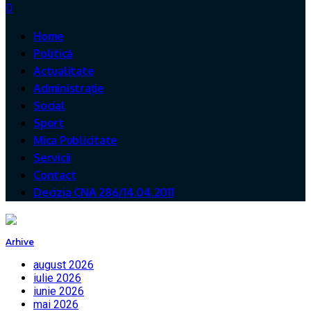
0
Home
Politică
Actualitate
Administrație
Social
Sport
Mica Publicitate
Servicii
Contact
Decizia CNA 286/14.04.2011
Arhive
august 2026
iulie 2026
iunie 2026
mai 2026