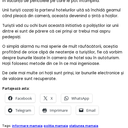
în vacanță de pericolele pe care le pot întâmpina.
Unii turiști cazați la parterul hotelurilor uită să închidă geamul
când pleacă din cameră, aceasta devenind o țintă a hoților.
Turiștii văd cu ochi buni această initiativă a polițiștilor iar unii
dintre ei sunt de părere că cei prinși ar trebui mai aspru
pedepsiți.
O simplă alarmă nu mai sperie de mult răufăcătorii, aceștia
profitând de orice clipă de neatenție a turiștilor, fie că vorbim
despre bunurile lăsate în camera de hotel sau în autoturism.
Hoții folosesc metode din ce în ce mai ingenioase.
De cele mai multe ori hoții sunt prinși, iar bunurile electronice și
de valoare sunt recuperate.
Partajează asta:
Facebook
X
WhatsApp
Telegram
Imprimare
Email
Tags:
informare mamaia
politia mamaia
statiunea mamaia