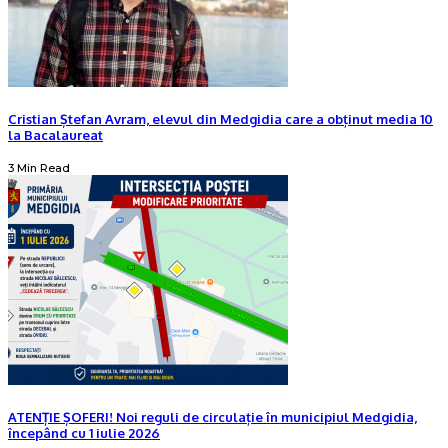
Cristian Ștefan Avram, elevul din Medgidia care a obținut media 10
la Bacalaureat
3 Min Read
ATENȚIE ȘOFERI! Noi reguli de circulație în municipiul Medgidia,
începând cu 1 iulie 2026