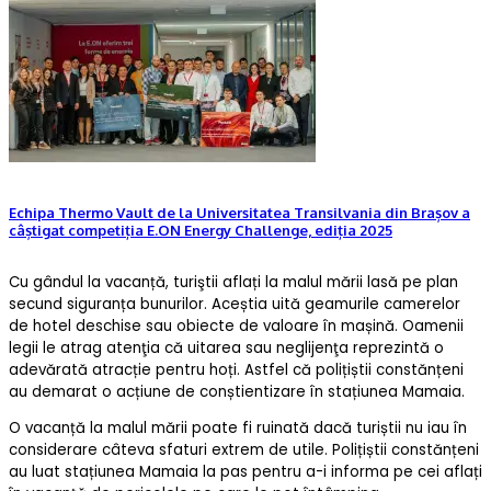
Echipa Thermo Vault de la Universitatea Transilvania din Brașov a
câștigat competiția E.ON Energy Challenge, ediția 2025
Cu gândul la vacanță, turiştii aflați la malul mării lasă pe plan
secund siguranța bunurilor. Aceștia uită geamurile camerelor
de hotel deschise sau obiecte de valoare în mașină. Oamenii
legii le atrag atenţia că uitarea sau neglijenţa reprezintă o
adevărată atracție pentru hoți. Astfel că polițiștii constănțeni
au demarat o acțiune de conștientizare în stațiunea Mamaia.
O vacanță la malul mării poate fi ruinată dacă turiștii nu iau în
considerare câteva sfaturi extrem de utile. Polițiștii constănțeni
au luat stațiunea Mamaia la pas pentru a-i informa pe cei aflați