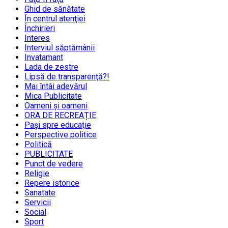
Ghid de sănătate
În centrul atenţiei
Închirieri
Interes
Interviul săptămânii
Invatamant
Lada de zestre
Lipsă de transparenţă?!
Mai întâi adevărul
Mica Publicitate
Oameni şi oameni
ORA DE RECREAȚIE
Paşi spre educaţie
Perspective politice
Politică
PUBLICITATE
Punct de vedere
Religie
Repere istorice
Sanatate
Servicii
Social
Sport