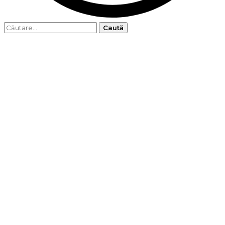
Caută
după: