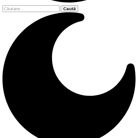
Caută
după: