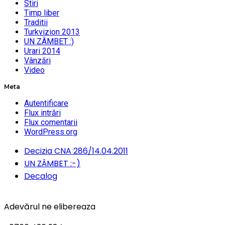
Stiri
Timp liber
Traditii
Turkvizion 2013
UN ZÂMBET :)
Urari 2014
Vânzări
Video
Meta
Autentificare
Flux intrări
Flux comentarii
WordPress.org
Decizia CNA 286/14.04.2011
UN ZÂMBET :-)
Decalog
Adevărul ne elibereaza