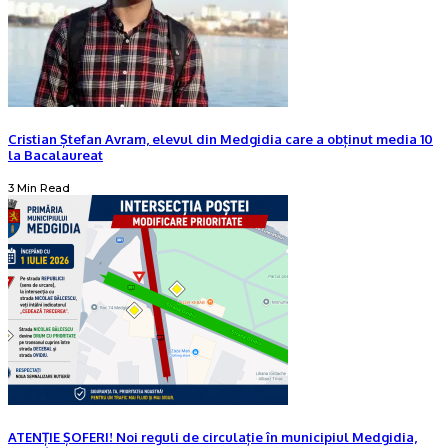
Cristian Ștefan Avram, elevul din Medgidia care a obținut media 10
la Bacalaureat
3 Min Read
ATENȚIE ȘOFERI! Noi reguli de circulație în municipiul Medgidia,