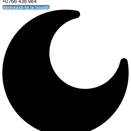
+0766 436 984
Abonează-te la noutăți