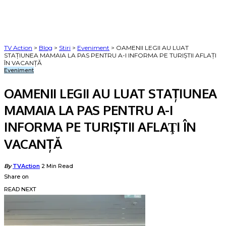
TV Action
>
Blog
>
Stiri
>
Eveniment
>
OAMENII LEGII AU LUAT
STAȚIUNEA MAMAIA LA PAS PENTRU A-I INFORMA PE TURIŞTII AFLAŢI
ÎN VACANȚĂ
Eveniment
OAMENII LEGII AU LUAT STAȚIUNEA
MAMAIA LA PAS PENTRU A-I
INFORMA PE TURIŞTII AFLAŢI ÎN
VACANȚĂ
Posted
By
TVAction
2 Min Read
by
Share on
READ NEXT