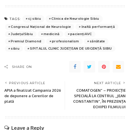
cj sibiu
Clinica de Neurologie Sibiu
TAGS:
Congresul Național de Neurologie
înaltă performanță
JudețulSibiu
medicină
paciențiAVC
Premiul Diamond
profesionalism
sănătate
sibiu
SPITALUL CLINIC JUDEȚEAN DE URGENȚĂ SIBIU
SHARE ON
PREVIOUS ARTICLE
NEXT ARTICLE
APIA a finalizat Campania 2026
COMATOGEN” – PROIECȚIE
de depunere a Cererilor de
SPECIALĂ LA CENTRUL „JEAN
plată
CONSTANTIN”, ÎN PREZENȚA
ECHIPEI FILMULUI
Leave a Reply