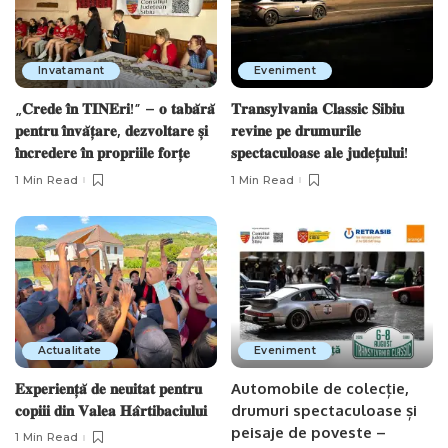
Invatamant
Eveniment
„𝐂𝐫𝐞𝐝𝐞 𝐢̂𝐧 𝐓𝐈𝐍𝐄𝐫𝐢!” – 𝐨 𝐭𝐚𝐛𝐚̆𝐫𝐚̆
𝐓𝐫𝐚𝐧𝐬𝐲𝐥𝐯𝐚𝐧𝐢𝐚 𝐂𝐥𝐚𝐬𝐬𝐢𝐜 𝐒𝐢𝐛𝐢𝐮
𝐩𝐞𝐧𝐭𝐫𝐮 𝐢̂𝐧𝐯𝐚̆𝐭̦𝐚𝐫𝐞, 𝐝𝐞𝐳𝐯𝐨𝐥𝐭𝐚𝐫𝐞 𝐬̦𝐢
𝐫𝐞𝐯𝐢𝐧𝐞 𝐩𝐞 𝐝𝐫𝐮𝐦𝐮𝐫𝐢𝐥𝐞
𝐢̂𝐧𝐜𝐫𝐞𝐝𝐞𝐫𝐞 𝐢̂𝐧 𝐩𝐫𝐨𝐩𝐫𝐢𝐢𝐥𝐞 𝐟𝐨𝐫𝐭̦𝐞
𝐬𝐩𝐞𝐜𝐭𝐚𝐜𝐮𝐥𝐨𝐚𝐬𝐞 𝐚𝐥𝐞 𝐣𝐮𝐝𝐞𝐭̦𝐮𝐥𝐮𝐢!
1 Min Read
1 Min Read
Actualitate
Eveniment
𝐄𝐱𝐩𝐞𝐫𝐢𝐞𝐧𝐭̦𝐚̆ 𝐝𝐞 𝐧𝐞𝐮𝐢𝐭𝐚𝐭 𝐩𝐞𝐧𝐭𝐫𝐮
Automobile de colecție,
𝐜𝐨𝐩𝐢𝐢𝐢 𝐝𝐢𝐧 𝐕𝐚𝐥𝐞𝐚 𝐇𝐚̂𝐫𝐭𝐢𝐛𝐚𝐜𝐢𝐮𝐥𝐮𝐢
drumuri spectaculoase și
peisaje de poveste –
1 Min Read