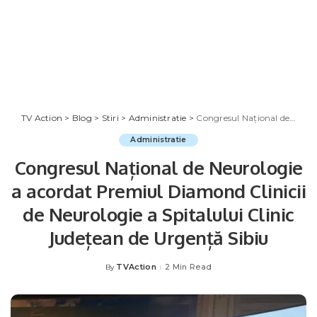
TV Action
>
Blog
>
Stiri
>
Administratie
>
Congresul Național de Neurologie a acordat Premiul Diamond Clinicii de Neurologie a Spitalului Clinic Județean de Urgență Sibiu
Administratie
Congresul Național de Neurologie
a acordat Premiul Diamond Clinicii
de Neurologie a Spitalului Clinic
Județean de Urgență Sibiu
TVAction
2 Min Read
By
Posted
by