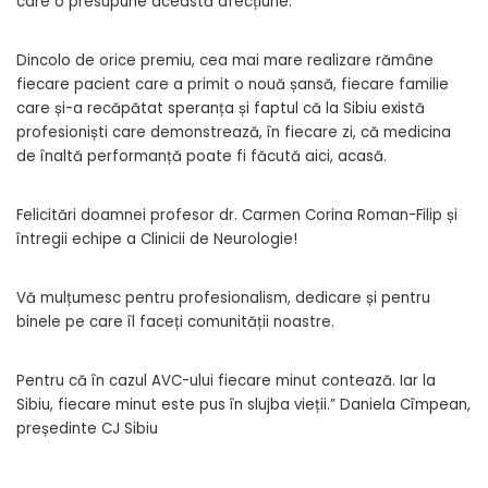
care o presupune această afecțiune.
Dincolo de orice premiu, cea mai mare realizare rămâne
fiecare pacient care a primit o nouă șansă, fiecare familie
care și-a recăpătat speranța și faptul că la Sibiu există
profesioniști care demonstrează, în fiecare zi, că medicina
de înaltă performanță poate fi făcută aici, acasă.
Felicitări doamnei profesor dr. Carmen Corina Roman-Filip și
întregii echipe a Clinicii de Neurologie!
Vă mulțumesc pentru profesionalism, dedicare și pentru
binele pe care îl faceți comunității noastre.
Pentru că în cazul AVC-ului fiecare minut contează. Iar la
Sibiu, fiecare minut este pus în slujba vieții.” Daniela Cîmpean,
președinte CJ Sibiu